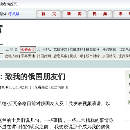
读者为首页
首
页
新
闻
视
频
博
繁体
手机版
五 味 斋
茗香茶语
天下论坛
竞技沙龙
彩虹之约
摄友部落
诗词歌赋
七荤八
史地人物
军事天地
跨国婚姻
恋恋风尘
灵机一动
股市财经
加国移民
流行前
：致我的俄国朋友们
年03月18日15:02:18 于 [茗香茶语]
发送悄悄话
诺德·斯瓦辛格日前对俄国友人及士兵发表视频演讲。以
克兰的士兵们说几句。一些事情，一些非常糟糕的事情你
不过在讲可怕的现实之前， 我想说说那个成为我的偶像