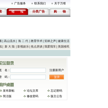
广告服务
联系我们
关于万维
客
论
坛
分类广告
购
物
素
高山流水
海 二 代
教育学术
笑林之声
健康生活
线
新 大 陆
影视娱乐
焦点房谈
我爱我车
美国移民
笔 名：
注册新用户
密 码：
发布新帖
论坛文库
忘记密码
简洁版
修改密码
版主公告