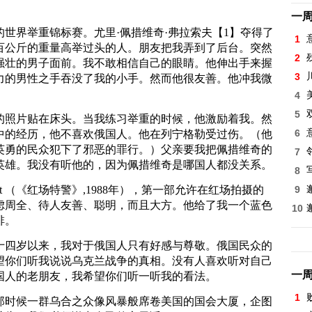
一
的世界举重锦标赛。尤里·佩措维奇·弗拉索夫【1】夺得了
1
百公斤的重量高举过头的人。朋友把我弄到了后台。突然
2
强壮的男子面前。我不敢相信自己的眼睛。他伸出手来握
3
力的男性之手吞没了我的小手。然而他很友善。他冲我微
4
5
的照片贴在床头。当我练习举重的时候，他激励着我。然
6
中的经历，他不喜欢俄国人。他在列宁格勒受过伤。（他
英勇的民众犯下了邪恶的罪行。）父亲要我把佩措维奇的
7
英雄。我没有听他的，因为佩措维奇是哪国人都没关系。
8
at （《红场特警》,1988年），第一部允许在红场拍摄的
9
虑周全、待人友善、聪明，而且大方。他给了我一个蓝色
10
啡。
十四岁以来，我对于俄国人只有好感与尊敬。俄国民众的
望你们听我说说乌克兰战争的真相。没有人喜欢听对自己
一
国人的老朋友，我希望你们听一听我的看法。
1
那时候一群乌合之众像风暴般席卷美国的国会大厦，企图