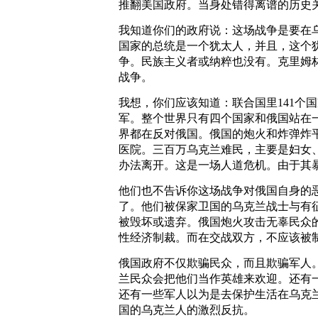
推翻美国政府。当身处错得离谱的历史
我知道你们的政府说：这场战争是要在
国家的总统是一个犹太人，并且，这个
争。民族主义者或纳粹也没有。克里姆
战争。
我想，你们应该知道：联合国里141个
军。整个世界只有四个国家和俄国站在
界都在反对俄国。俄国的炮火和炸弹炸
医院。三百万乌克兰难民，主要是妇女
办法离开。这是一场人道危机。由于其
他们也不告诉你这场战争对俄国自身的
了。他们被保家卫国的乌克兰战士与有
被毁坏或遗弃。俄国炮火攻击无辜民众
性经济制裁。而在交战双方，不应该被
俄国政府不仅欺骗民众，而且欺骗军人
兰民众会把他们当作英雄来欢迎。还有
还有一些军人以为是去保护生活在乌克
国的乌克兰人的激烈反抗。