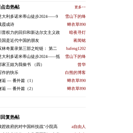
周点击热帖
更多>>
意大利多诺米蒂山徒步2024——9
雪山下的绛
残霞成诗
蝉衣草890
川普权力的回归和新达尔文主义政
暗夜寻灯
美国是近代中国的朋友
蒋闻铭
双林奇案录第三部之蛇链： 第二
bafeng1202
意大利多诺米蒂山徒步2024——抵
雪山下的绛
邻家王姐为我偷书 （四）
曾华
写作的快乐
白熊的博客
邂逅 — 番外篇（1）
蝉衣草890
邂逅 — 番外篇（2）
蝉衣草890
周回复热帖
败蹬政府的对中国科技战“小院高
a自由人