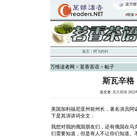
设万维
简体
版主：
阿飞的剑
万维读者网
>
茗香茶语
> 帖子
斯瓦辛格
送交者:
高天阔海
2022
美国加利福尼亚州前州长，著名演员阿
下是其演讲词全文：
我想对我的俄国朋友们，还有俄国在乌
们需要知道，但是有人不让你们知道。