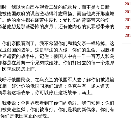
201
面时，我以为自己在观看二战的纪录片，而不是今日新
201
他被德国政府的谎言激动得斗志昂扬。而当他离开那座城
了。他的余生都在痛苦中度过：受过伤的背部带来的伤
201
痛总他想起那些恐怖的岁月，还有他内心的负罪感带来的
201
201
。你们亲眼看到了。我不希望你们和我父亲一样垮掉。这
保卫俄国的战争。这是非法的入侵。你们的生命、四肢和
世界谴责的战争中。记住：俄国人中有一千一百万人和乌
弹都是在射向一个兄弟或姐妹。你们打出去的每一个炮弹
、医院或民房上面。
我呼吁俄国民众、在乌克兰的俄国军人去了解你们被灌输
真相，好让你的俄国同胞们知道：乌克兰有一场人道灾
领导着这场战争，你可以停止这场战争，马上。
，我要说：全世界都看到了你们的勇敢。我们知道：你们
们被关进监狱，你们被毒打。你们是我的新偶像。你们有
。你们是俄国真正的灵魂。