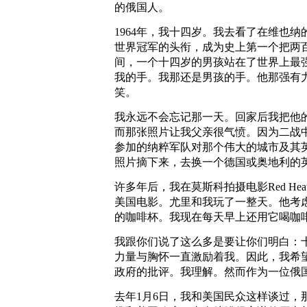
的俄国人。
1964年，我十四岁。我去看了在维也纳
世界冠军的头衔，成为史上第一个把两
间，一个十四岁的男孩站在了世界上最
我的手。我那还是男孩的手。他那强有
笑。
我永远不会忘记那一天。回家后我把他
而那张照片让我父亲很气愤。因为二战
参加的纳粹军队对那个伟大的城市及其
照片摘下来，去换一个德国或奥地利的
许多年后，我在莫斯科拍摄电影Red He
美国电影。尤里和我玩了一整天。他考
的咖啡杯。我现在每天早上还用它喝咖
我跟你们说了这么多是要让你们明白：
力量与胸怀一直激励着我。因此，我希
政府的批评。我理解。然而作为一位俄
去年1月6日，我和美国民众这样谈过，