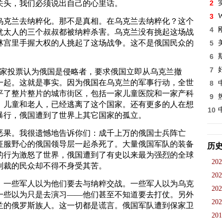
关头，我们必须说出自己的心里话。
2
3
W
乌克兰去纳粹化。那不是真相。在乌克兰去纳粹化？这个
4
犹太人的三个叔叔都被纳粹杀害。乌克兰没有挑起这场战
林宫里手握大权的人挑起了这场战争。这不是俄国民众的
5
6
7
国家投票认为俄国是侵略者，要求俄国立即从乌克兰撤
一起。这就是事实。因为俄国在乌克兰的军事行动，全世
8
平了整片整片的城市街区，包括一家儿童医院和一家产科
9
、儿童和老人，已经逃离了这个国家。还有更多的人在想
10
暴行，俄国遭到了世界上其它国家的孤立。
恶果。我很遗憾地告诉你们：成千上万的俄国士兵阵亡
征服野心的俄国领导层一起杀死了。大量俄国军队的装备
历
的行为激怒了世界，俄国遭到了有史以来最为强烈的全球
202
制裁的民众却不得不身受其苦。
202
。一些军人以为他们要去与纳粹交战。一些军人以为乌克
202
一些以为只是去演习——他们甚至不知道要去打仗。另外
202
兰的俄罗斯族人。这一切都是谎言。俄国军队遭到保家卫
201