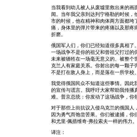
当我看到幼儿被人从废墟里救出来的画
闻。当年我父亲到达列宁格勒的时候，
市的时候，他在精神和肉体两方面都垮
痛，身体里的弹片带来的疼痛以及那疼
折磨。
俄国军人们，你们已经知道很多真相了
一场战争不是你的祖父和曾祖父打过的
未来被牺牲在一场毫无意义的、被整个
克兰人有家庭关系。你射出的每一颗子
不是打在敌人身上，而是落在一所学校
我觉得俄国民众不知道这些事情。因此
的宣传与谎言。我呼吁大家帮助我传播
难。普京总统：你发动了这场战争，你
对于那些上街抗议入侵乌克兰的俄国人
因为勇气而饱尝苦果。你们被逮捕，你
和尤里·佩措维奇·弗拉索夫一样的伟力
译注：