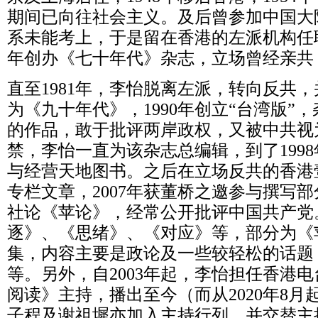
期间已向往社会主义。及后曾参加中国大
系未能考上，于是留在香港的左派机构任职
年创办《七十年代》杂志，立场曾经亲共
直至1981年，李怡脱离左派，转向反共，
为《九十年代》，1990年创立“台湾版”
的作品，敢于批评两岸政权，又被中共视
禁，李怡一直为该杂志总编辑，到了199
与经营天地图书。之后在立场反共的香港
专栏文章，2007年获董桥之邀参与撰写
社论《苹论》，经常公开批评中国共产党
逐》、《思绪》、《对应》等，部分为《
集，内容主要是政论及一些较轻松的话题
等。另外，自2003年起，李怡担任香港
阅读》主持，播出至今（而从2020年8
子程及谢祖墀亦加入主持行列，并交替主