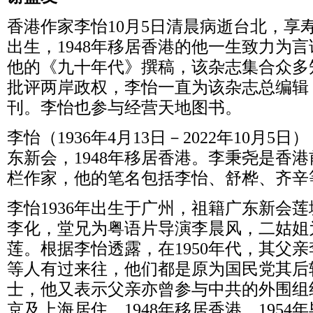
香港作家李怡10月5日清晨病逝台北，享寿8
出生，1948年移居香港的他一生致力为
他的《九十年代》撰稿，该杂志集合众多
批评两岸政权，李怡一直为该杂志总编辑，
刊。李怡也参与经营天地图书。
李怡（1936年4月13日－2022年10月
东新会，1948年移居香港。李秉尧是香
栏作家，他的笔名包括李怡、舒桦、齐辛
李怡1936年出生于广州，祖籍广东新会
李化，堂兄为粤语片导演李晨风，二姑姐
莲。根据李怡透露，在1950年代，其父
等人有过来往，他们都是原为国民党其后
士，他又表示父亲亦曾参与中共的外围组
京及上海居住，1948年移居香港，195