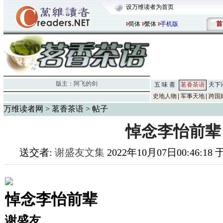
设万维读者为首页
首
简体
繁体
手机版
版主：
阿飞的剑
五 味 斋
茗香茶语
天下
史地人物
军事天地
跨国
万维读者网
>
茗香茶语
> 帖子
悼念李怡前辈
送交者:
谢盛友文集
2022年10月07日00:46:18
悼念李怡前辈
谢盛
友