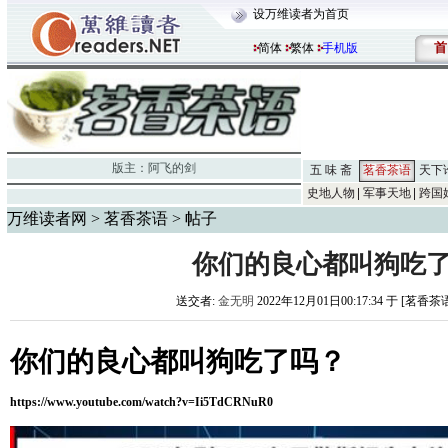
设万维读者为首页
首
简体
繁体
手机版
版主：
阿飞的剑
五 味 斋
茗香茶语
天下
史地人物
军事天地
跨国
万维读者网
>
茗香茶语
> 帖子
你们的良心都叫狗吃
送交者:
金无明
2022年12月01日00:17:34 于 [茗香茶
你们的良心都叫狗吃了吗？
https://www.youtube.com/watch?v=Ii5TdCRNuR0