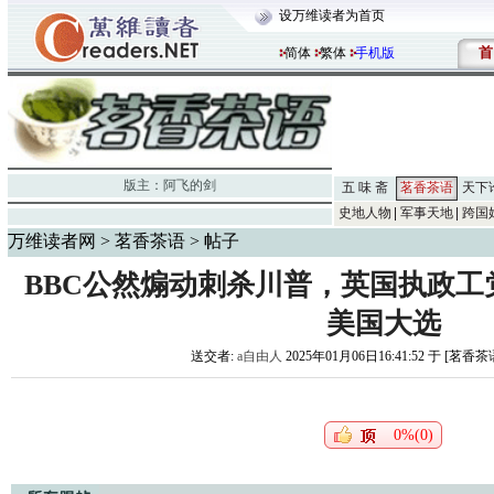
设万维读者为首页
首
简体
繁体
手机版
版主：
阿飞的剑
五 味 斋
茗香茶语
天下
史地人物
军事天地
跨国
万维读者网
>
茗香茶语
> 帖子
BBC公然煽动刺杀川普，英国执政工
美国大选
送交者:
a自由人
2025年01月06日16:41:52 于 [茗香茶
0%(0)