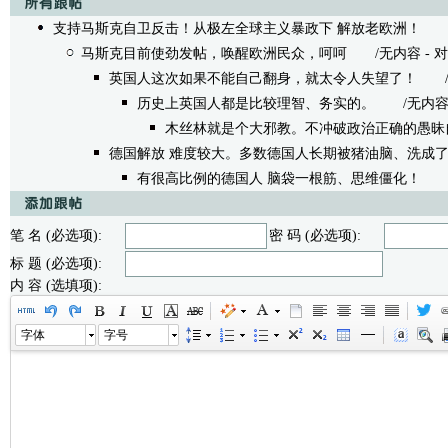
支持马斯克自卫反击！从极左全球主义暴政下 解放老欧洲！
/无内
马斯克目前使劲发帖，唤醒欧洲民众，呵呵
/无内容 - 对对眼 
英国人这次如果不能自己翻身，就太令人失望了！
/无内
历史上英国人都是比较理智、务实的。
/无内容 - a
木丝林就是个大邪教。不冲破政治正确的愚昧
德国解放 难度较大。多数德国人长期被猪油脑、洗成
有很高比例的德国人 脑袋一根筋、思维僵化！
/无内
笔 名 (必选项):
密 码 (必选项):
标 题 (必选项):
内 容 (选填项):
字体
字号