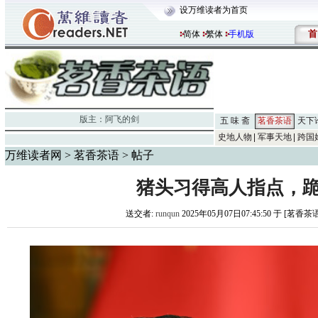
设万维读者为首页
首
简体
繁体
手机版
版主：
阿飞的剑
五 味 斋
茗香茶语
天下
史地人物
军事天地
跨国
万维读者网
>
茗香茶语
> 帖子
猪头习得高人指点，
送交者:
runqun
2025年05月07日07:45:50 于 [茗香茶