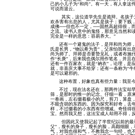
己的小儿子为“和尚”。有一天，有人拿这
可说而退云。
其实，这位道学先生是诡辩。名孩子
欢杀害有出息的人，尤其是孩子；要下贱
成佛──但也不一定，──固然高超得很，
之流。读书人意中的鬼怪，那意见当然和
完全是一样的意思：容易养大。”
还有一个避鬼的法子，是拜和尚为师
氏是长男，“物以希为贵”，父亲怕我有出
尚为师了。拜师是否要贽见礼，或者布施
作“长庚”，后来我也偶尔用作笔名，并且
还有一件百家衣，就是“衲衣”，论理，是
就，非喜庆大事不给穿；还有一条称为“牛
是可以避邪的。
这种布置，好象也真有些力量：我至
不过，现在法名还在，那两件法宝却
筛，是那时的惟一的记念。仔细一看，原
一卷画，左右缀着极小的尺，剪刀，算盘
不能含胡的东西的。因为探究和好奇，去
样，不过缀着的小东西有些增减。奇怪得
宝。然而我又想，这法宝成人却用不得，
但因此又使我记起了半世纪以前的最
父”，瘦长的身子，瘦长的脸，高颧细眼
气，对我也很和气，不教我念一句经，也