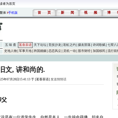
读者为首页
首
页
新
闻
视
频
博
繁体
手机版
五 味 斋
茗香茶语
天下论坛
竞技沙龙
彩虹之约
摄友部落
诗词歌赋
七荤八
史地人物
军事天地
跨国婚姻
恋恋风尘
灵机一动
股市财经
加国移民
流行前
旧文, 讲和尚的.
025年07月28日15:41:13 于 [茗香茶语]
发送悄悄话
父
意说是有一位道学先生，自然是名人，一生拚命辟佛，却名自