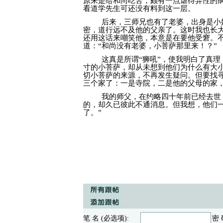
原来是给和尚吃苦，颇有一点虐待异性的
看道学先生可还没有料到这一层。
后来，三师兄也有了老婆，出身是小
密，道行远不及他的父亲了。这时我也长
还用这话来嘲笑他，本意是在要他受窘。不
道：“和尚没有老婆，小菩萨那里来！？”
这真是所谓“狮吼”，使我明白了真
寸的小菩萨，却从未想到他们为什么有大
切小菩萨的来源，不再发生疑问。但要找
三个家了：一是寺院，二是他的父母的家
我的师父，在约略四十年前已经去世
的，却久已彼此不通消息。但我想，他们
了。”
笔 名 (必选项):
密 