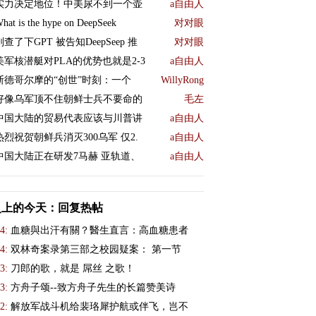
实力决定地位！中美尿不到一个壶
a自由人
hat is the hype on DeepSeek
对对眼
刚查了下GPT 被告知DeepSeep 推
对对眼
美军核潜艇对PLA的优势也就是2-3
a自由人
斯德哥尔摩的“创世”时刻：一个
WillyRong
好像乌军顶不住朝鲜士兵不要命的
毛左
中国大陆的贸易代表应该与川普讲
a自由人
热烈祝贺朝鲜兵消灭300乌军 仅2.
a自由人
中国大陆正在研发7马赫 亚轨道、
a自由人
史上的今天：回复热帖
4:
血糖與出汗有關？醫生直言：高血糖患者
4:
双林奇案录第三部之校园疑案： 第一节
3:
刀郎的歌，就是 屌丝 之歌！
3:
方舟子颂--致方舟子先生的长篇赞美诗
2:
解放军战斗机给裴珞犀护航或伴飞，岂不