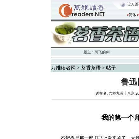
设万维
简体
版主：
阿飞的剑
万维读者网
>
茗香茶语
> 帖子
鲁迅
送交者:
六桥九溪十八涧
2
我的第一个师
不记得是那一部旧书上看来的了，大