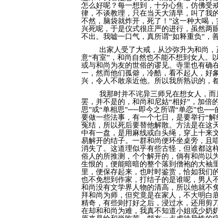
怎么好呢？每一想到，十分心焦，仿佛受
律，不谈教理，只在当天大清早，叫了我
不然，脑袋就炸开，死了！”这一种大喝
兴死呢，于是仪式很庄严的进行，虽然两
不出。我嘘一口气，真所谓“如释重负”，
出家人受了大戒，从沙弥升为和尚，
意“有室”，和尚自然也不能不想到女人。
或与和尚为友的世俗的谬见。寺里也有确
一，然而他们孤僻，冷酷，看不起人，好
兴，令人不敢亲近他。所以我所熟识的，
我那时并不诧异三师兄在想女人，而
罢，并不是的，和尚和尼姑“相好”，加倍
思”或“单相思”──即今之所谓“单恋”也
要做一些法事，有一个七日，是要举行“解
冤结，所以死后要替他解散。方法是在这
中有一盘，是用麻线或白头绳，穿上十来
易解开的结子。一群和尚便环坐桌旁，且
消失了。这道理似乎有些古怪，但谁都这样
俗人的所推测，个个解开的，倘有和尚以
生恨的，便能暗暗的整个落到僧袍的大袖
里，便保存起来，也时时鉴赏，恰如我们
也不免想到作家，打结子的是谁呢，男人
和尚没有文学界人物的清高，所以他就不免
拜和尚为师，但究竟是在家人，不大明白
精奇，有些则打好之后，浸过水，还用剪
在却和和尚为难，我真不知道小姐或少奶