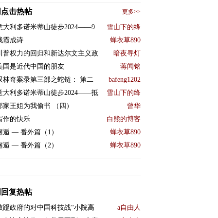
周点击热帖
更多>>
意大利多诺米蒂山徒步2024——9
雪山下的绛
残霞成诗
蝉衣草890
川普权力的回归和新达尔文主义政
暗夜寻灯
美国是近代中国的朋友
蒋闻铭
双林奇案录第三部之蛇链： 第二
bafeng1202
意大利多诺米蒂山徒步2024——抵
雪山下的绛
邻家王姐为我偷书 （四）
曾华
写作的快乐
白熊的博客
邂逅 — 番外篇（1）
蝉衣草890
邂逅 — 番外篇（2）
蝉衣草890
周回复热帖
败蹬政府的对中国科技战“小院高
a自由人