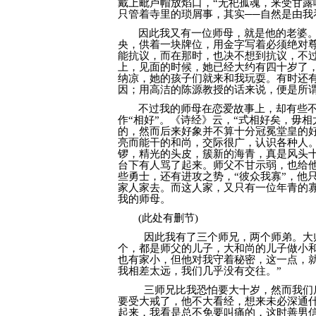
戴上毗卢帽放焰口，“无祀孤魂，来受甘露
只管着寺里的琐屑事，其实──自然是由我
因此我又有一位师母，就是他的老婆
央，供着一块牌位，用金字写着必须绝对尊
能抗议，而在那时，也决不想到抗议，不
上，见面的时候，她已经大约有四十岁了
纳凉，她的孩子们就来和我玩耍。有时还
因；用高洁的陈源教授的话来说，便是所谓
不过我的师母在恋爱故事上，却有些不
作“相好”。《诗经》云，“式相好矣，毋
的，然而后来好象并不算十分冠冕堂皇的
亮而能干的和尚，交际很广，认识各种人
锣，精光的头皮，簇新的海青，真是风头
台下有人骂了起来。师父不甘示弱，也给
些勇士，还有进攻之势，“彼众我寡”，他
家人家去。而这人家，又只有一位年青的
我的师母。
(此处有删节)
因此我有了三个师兄，两个师弟。大
个，都是师父的儿子，大和尚的儿子做小
也有家小，但他对我守着秘密，这一点，
我相差太远，我们几乎没有交往。”
三师兄比我恐怕要大十岁，然而我们
要受大戒了，他不大看经，想来未必深通
起来，我看是总不免要叫痛的，这时善男