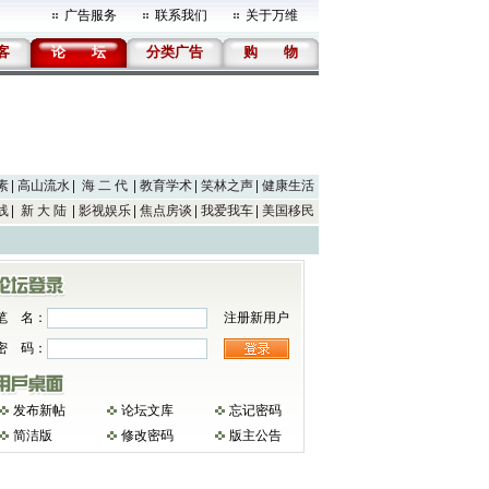
广告服务
联系我们
关于万维
客
论
坛
分类广告
购
物
素
高山流水
海 二 代
教育学术
笑林之声
健康生活
线
新 大 陆
影视娱乐
焦点房谈
我爱我车
美国移民
笔 名：
注册新用户
密 码：
发布新帖
论坛文库
忘记密码
简洁版
修改密码
版主公告