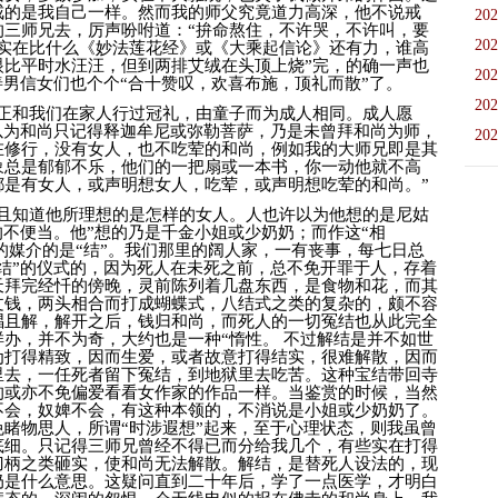
戒的是我自己一样。然而我的师父究竟道力高深，他不说戒
202
的三师兄去，厉声吩咐道：“拚命熬住，不许哭，不许叫，要
202
，实在比什么《妙法莲花经》或《大乘起信论》还有力，谁高
眼比平时水汪汪，但到两排艾绒在头顶上烧”完，的确一声也
202
善男信女们也个个“合十赞叹，欢喜布施，顶礼而散”了。
202
正和我们在家人行过冠礼，由童子而为成人相同。成人愿
以为和尚只记得释迦牟尼或弥勒菩萨，乃是未曾拜和尚为师，
202
在修行，没有女人，也不吃荤的和尚，例如我的大师兄即是其
象总是郁郁不乐，他们的一把扇或一本书，你一动他就不高
都是有女人，或声明想女人，吃荤，或声明想吃荤的和尚。”
且知道他所理想的是怎样的女人。人也许以为他想的是尼姑
的不便当。他”想的乃是千金小姐或少奶奶；而作这“相
──的媒介的是“结”。我们那里的阔人家，一有丧事，每七日总
结”的仪式的，因为死人在未死之前，总不免开罪于人，存着
天拜完经忏的傍晚，灵前陈列着几盘东西，是食物和花，而其
文钱，两头相合而打成蝴蝶式，八结式之类的复杂的，颇不容
唱且解，解开之后，钱归和尚，而死人的一切冤结也从此完全
办，并不为奇，大约也是一种“惰性。 不过解结是并不如世
为打得精致，因而生爱，或者故意打得结实，很难解散，因而
里去，一任死者留下冤结，到地狱里去吃苦。这种宝结带回寺
的或亦不免偏爱看看女作家的作品一样。当鉴赏的时候，当然
不会，奴婢不会，有这种本领的，不消说是小姐或少奶奶了。
睹物思人，所谓“时涉遐想”起来，至于心理状态，则我虽曾
底细。只记得三师兄曾经不得已而分给我几个，有些实在打得
刀柄之类砸实，使和尚无法解散。解结，是替死人设法的，现
奶是什么意思。这疑问直到二十年后，学了一点医学，才明白