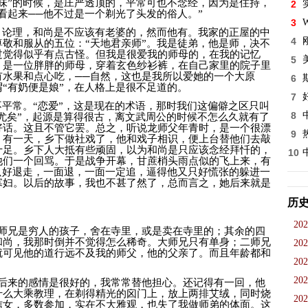
味”的时候，是庄严透顶的，平常可也不念经，因为是住持，
2
看起来──他不过是一个剃光了头发的俗人。”
3
W
。论理，和尚是不应该有老婆的，然而他有。我家的正屋的中
4
敬和服从的五位：“天地君亲师”。我是徒弟，他是师，决不
过觉得似乎有点古怪。但我是很爱我的师母的，在我的记忆
5
，是一位胖胖的师母，穿着玄色纱衫裤，在自己家里的院子里
有水果和点心吃，──自然，这也是我所以爱她的一个大原
6
“有奶便是娘”，在人格上是很不足道的。
7
平常。“恋爱”，这是现在的术语，那时我们这偏僻之区只叫
8
相尤矣”，起源是算得很古，离文武周公的时候不怎么久就有了
好话。这且不管它罢。总之，听说龙师父年青时，是一个很漂
9
。有一天，乡下做社戏了，他和戏子相识，便上台替他们去敲
十足。乡下人大抵有些顽固，以为和尚是只应该念经拜忏的，
10
他们一个回骂。于是战争开幕，甘蔗梢头雨点似的飞上来，有
只好退走，一面退，一面一定追，逼得他又只好慌张的躲进一
寡妇。以后的故事，我也不甚了然了，总而言之，她后来就是
历
202
师兄是穷人的孩子，舍在寺里，或是卖在寺里的；其余的四
和尚，我那时倒并不觉得怎么稀奇。大师兄只有单身；二师兄
202
就可见他的道行远不及我的师父，他的父亲了。而且年龄都和
202
202
后来的感情是很好的，我常常替他担心。还记得有一回，他
什么大乘教理，在剃得精光的囟门上，放上两排艾绒，同时烧
202
信女，多数参加，实在不大雅观，也失了我做师弟的体面。这