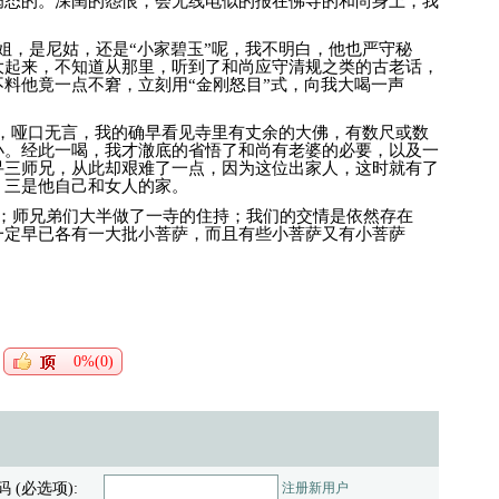
病态的。深闺的怨恨，会无线电似的报在佛寺的和尚身上，我
姐，是尼姑，还是“小家碧玉”呢，我不明白，他也严守秘
大起来，不知道从那里，听到了和尚应守清规之类的古老话，
料他竟一点不窘，立刻用“金刚怒目”式，向我大喝一声
理，哑口无言，我的确早看见寺里有丈余的大佛，有数尺或数
小。经此一喝，我才澈底的省悟了和尚有老婆的必要，以及一
寻三师兄，从此却艰难了一点，因为这位出家人，这时就有了
，三是他自己和女人的家。
；师兄弟们大半做了一寺的住持；我们的交情是依然存在
一定早已各有一大批小菩萨，而且有些小菩萨又有小菩萨
0%(0)
码 (必选项):
注册新用户