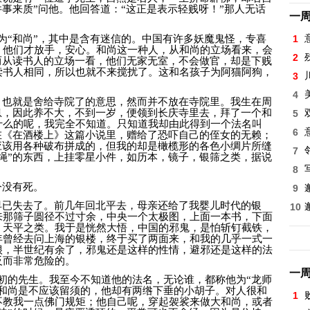
件事来质”问他。他回答道：“这正是表示轻贱呀！”那人无话
一
为“和尚”，其中是含有迷信的。中国有许多妖魔鬼怪，专喜
1
，他们才放手，安心。和尚这一种人，从和尚的立场看来，会
2
而从读书人的立场一看，他们无家无室，不会做官，却是下贱
读书人相同，所以也就不来搅扰了。这和名孩子为阿猫阿狗，
3
4
，也就是舍给寺院了的意思，然而并不放在寺院里。我生在周
息，因此养不大，不到一岁，便领到长庆寺里去，拜了一个和
5
什么的呢，我完全不知道。只知道我却由此得到一个法名叫
6
在《在酒楼上》这篇小说里，赠给了恐吓自己的侄女的无赖；
应该用各种破布拼成的，但我的却是橄榄形的各色小绸片所缝
7
绳”的东西，上挂零星小件，如历本，镜子，银筛之类，据说
8
今没有死。
9
早已失去了。前几年回北平去，母亲还给了我婴儿时代的银
10
来那筛子圆径不过寸余，中央一个太极图，上面一本书，下面
，天平之类。我于是恍然大悟，中国的邪鬼，是怕斩钉截铁，
年曾经去问上海的银楼，终于买了两面来，和我的几乎一式一
很，半世纪有余了，邪鬼还是这样的性情，避邪还是这样的法
反而非常危险的。
一
初的先生。我至今不知道他的法名，无论谁，都称他为“龙师
，和尚是不应该留须的，他却有两绺下垂的小胡子。对人很和
1
不教我一点佛门规矩；他自己呢，穿起袈裟来做大和尚，或者