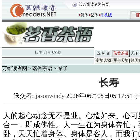
设万维读者为首页
首
简体
繁体
手机版
版主：
阿飞的剑
五 味 斋
茗香茶语
天下
史地人物
军事天地
跨国
万维读者网
>
茗香茶语
> 帖子
长寿
送交者:
jasonwindy
2026年06月05日05:17:51
人的起心动念无不是业。心造如来、心可
合一，即成佛性。人一生在为身体奔忙，
卧，天天忙着身体。身体是客人，而我们