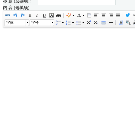
标 题 (必选项):
内 容 (选填项):
字体
字号