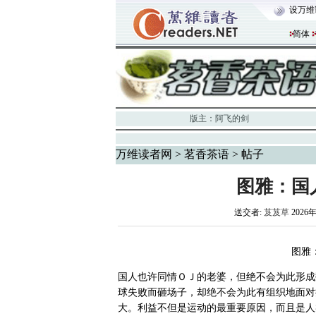
设万维
简体
版主：
阿飞的剑
万维读者网
>
茗香茶语
> 帖子
图雅：国
送交者:
芨芨草
2026年
图雅
国人也许同情ＯＪ的老婆，但绝不会为此形成
球失败而砸场子，却绝不会为此有组织地面对
大。利益不但是运动的最重要原因，而且是人