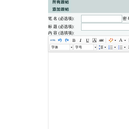
笔 名 (必选项):
密 
标 题 (必选项):
内 容 (选填项):
字体
字号