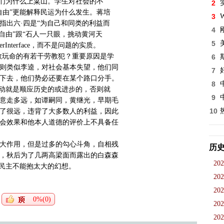
他们为什么上粱山。学生对社会的不
2
自由”更能解释民运为什么发生。蒋培
3
W
指出六·四是“为自己和同类的利益而
4
自由”跟“石人一只眼，挑动黄河天
5
rInterface，而不是问题的实质。
敢玩命的有若干劳教犯？重要原因是学
6
则类似李逵，对社会基本失望，他们同
7
下去，他们势必还要在某个路口分手。
8
运动就是顺应历史的或进步的，否则就
9
意走多远，如谭嗣同，黄继光，早期毛
10
了很远，违背了大多数人的利益，因此
会效果和他本人道德的评价上不具备任
大作用，但是过多的勾心斗角，自相残
历
，秋后为了几两高梁面而露出的白森森
202
的民主不能抱太大的幻想。
202
202
0%(0)
202
202