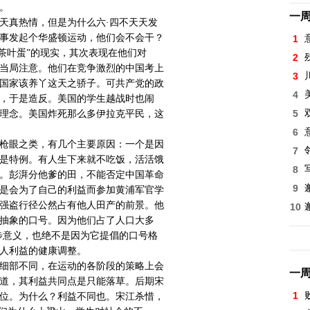
。
一
天真热情，但是为什么六·四不天天发
事发起个华盛顿运动，他们会不会干？
1
茶叶蛋”的现实，其次表现在他们对
2
当局注意。他们在竞争激烈的中国考上
3
国家该养丫这天之骄子。可共产党的政
4
，于是造反。美国的学生越战时也闹
5
理念。美国炸死那么多伊拉克平民，这
6
枪眼之类，有几个主要原因：一个是因
7
是特例。有人生下来就不吃饭，活活饿
8
。彭湃分他爹的田，不能否定中国革命
9
是会为了自己的利益而参加黄浦军官学
强盗行径公然占有他人田产的前景。他
10
抽象的口号。因为他们占了人口大多
步意义，也绝不是因为它提倡的口号格
人利益的健康调整。
细部不同，在运动的各阶段的策略上会
一
道，其利益共同点是只能落草。后期宋
1
位。为什么？利益不同也。宋江杀惜，