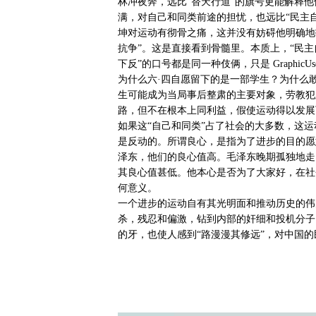
林冲夜奔，远比“替天行道”的旗号更能解释
满，对自己和同类前途的担忧，也远比“民主
坤对运动有彻骨之痛，这并没有妨碍他明确地
抗争”。这是直接看到骨髓里。本质上，“民主
下反”的口号都是同一种伎俩，只是 GraphicUse
为什么六·四自愿留下的是一部学生？为什么
生可能成为当局事后整肃的主要对象，劳教犯
路，但不在根本上同利益，假使运动得以发展
如果这“自己和同类”占了社会的大多数，这
是反动的。所谓良心，是指为了进步的目的愿
泽东，他们的良心值高。毛泽东晚期孤独地走
其良心值甚低。他本心是否为了大家好，在社
何意义。
一个进步的运动自有其光明面和推动历史的伟
杀，残忍和偏激，钻到内部的奸细和投机分子
的牙，也使人感到“路漫漫其修远”，对中国