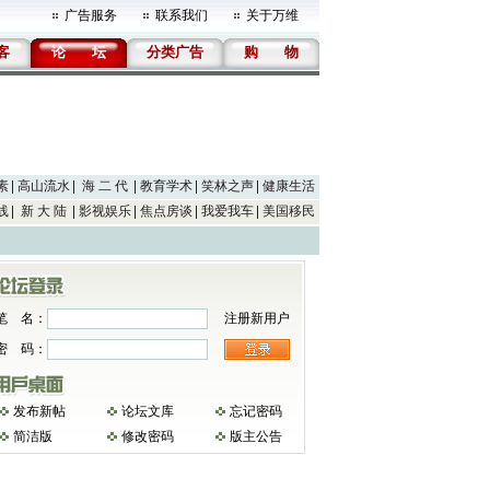
广告服务
联系我们
关于万维
客
论
坛
分类广告
购
物
素
高山流水
海 二 代
教育学术
笑林之声
健康生活
线
新 大 陆
影视娱乐
焦点房谈
我爱我车
美国移民
笔 名：
注册新用户
密 码：
发布新帖
论坛文库
忘记密码
简洁版
修改密码
版主公告