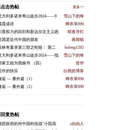
周点击热帖
更多>>
意大利多诺米蒂山徒步2024——9
雪山下的绛
残霞成诗
蝉衣草890
川普权力的回归和新达尔文主义政
暗夜寻灯
美国是近代中国的朋友
蒋闻铭
双林奇案录第三部之蛇链： 第二
bafeng1202
意大利多诺米蒂山徒步2024——抵
雪山下的绛
邻家王姐为我偷书 （四）
曾华
写作的快乐
白熊的博客
邂逅 — 番外篇（1）
蝉衣草890
邂逅 — 番外篇（2）
蝉衣草890
周回复热帖
败蹬政府的对中国科技战“小院高
a自由人