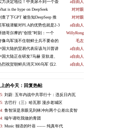
实力决定地位！中美尿不到一个壶
a自由人
hat is the hype on DeepSeek
对对眼
刚查了下GPT 被告知DeepSeep 推
对对眼
美军核潜艇对PLA的优势也就是2-3
a自由人
斯德哥尔摩的“创世”时刻：一个
WillyRong
好像乌军顶不住朝鲜士兵不要命的
毛左
中国大陆的贸易代表应该与川普讲
a自由人
中国大陆正在研发7马赫 亚轨道、
a自由人
热烈祝贺朝鲜兵消灭300乌军 仅2.
a自由人
史上的今天：回复热帖
5:
刘蔚: 五年内战中共罪行十：违反日内瓦
5:
古巴行（三）哈瓦那 漫步老城区
4:
鲁智深是亲眼见到林冲向两个公差出卖智
4:
端午请吃我做的青团
3:
Music 独语的叶蓓 ------ 纯真年代