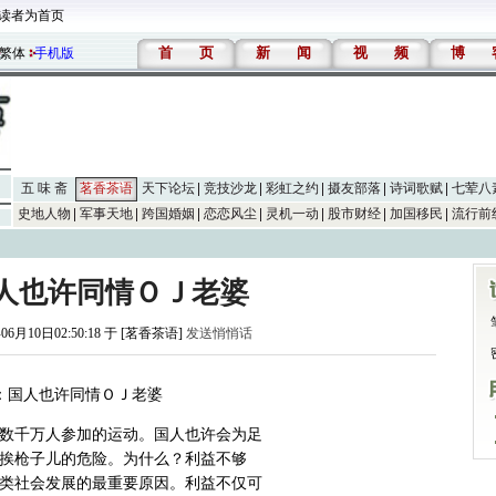
读者为首页
首
页
新
闻
视
频
博
繁体
手机版
五 味 斋
茗香茶语
天下论坛
竞技沙龙
彩虹之约
摄友部落
诗词歌赋
七荤八
史地人物
军事天地
跨国婚姻
恋恋风尘
灵机一动
股市财经
加国移民
流行前
人也许同情ＯＪ老婆
06月10日02:50:18 于 [茗香茶语]
发送悄悄话
：国人也许同情ＯＪ老婆
数千万人参加的运动。国人也许会为足
挨枪子儿的危险。为什么？利益不够
类社会发展的最重要原因。利益不仅可