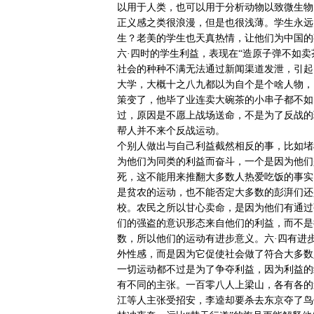
以用于人类，也可以用于分析动物以致微生物
正义感之类很浪漫，但是也很浅薄。学生永远
生？老美的学生也天真热情，让他们为中国的
六·四时的学生利益，表现在“造原子弹不如卖
社会的种种不满无法通过新闻渠道发泄，引起
大学，大概十之八九都以为自个是个啥人物，
策变了，他毕了业连卖大碗茶的小串子都不如
过，原因是不愿上战场送命，不是为了反战的
帮人并不来个反战运动。
个别人做出与自己利益截然相反的事，比如堵
为他们为同类的利益而奋斗，一个是因为他们
死，这不能用来推翻大多数人热爱吃饭的事实
是贫农的运动，也不能否定大多数的彭湃们还
校。农民之所以甘心卖命，是因为他们有通过
们的强盗的意识形态来自他们的利益，而不是
数，所以他们的运动有进步意义。六·四有进
外性感，而是因为它促使社会做了符合大多数
一切运动都不过是为了争夺利益，因为利益的
有不同的主张。一百零八人上梁山，各有各的
江等人主张受招安，李逵却要杀去东京夺了鸟