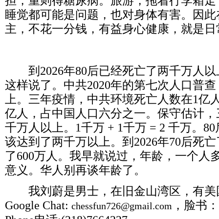
担，重则得糖尿病。旅游，拖着行李箱走
睡觉都可能是问题，也对身体有害。因此
主，不花一分钱，有益身心健康，就是日
到
2026
年
80
后已经死亡了两千万人以
这样说了。中共
2020
年的第七次人口普查
上。三年疫情，中共环境死亡人数在
1
亿
亿人，占中国人口六分之一。保守估计，
千万人以上。
1
千万
+ 1
千万
= 2
千万。
80
该达到了两千万以上。到
2026
年
70
后死亡
了
600
万人。我早就说过，年龄，一个人
意义。华人别再谈年龄了。
我刘蔚是男士，在旧金山湾区，有美
Google Chat:
，脸书：
chessfun726@gmail.com