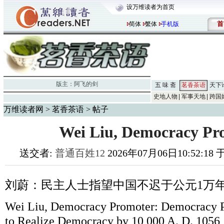
设万维读者为首页
首
简体
繁体
手机版
版主：
阿飞的剑
五 味 斋
茗香茶语
天下
史地人物
军事天地
跨国
万维读者网
>
茗香茶语
> 帖子
Wei Liu, Democracy Pr
送交者:
普通百姓12
2026年07月06日10:52:18
刘蔚：民主人士指望中国不迟于公元
1
万
Wei Liu, Democracy Promoter: Democracy P
to Realize Democracy by 10,000 A. D. 1056