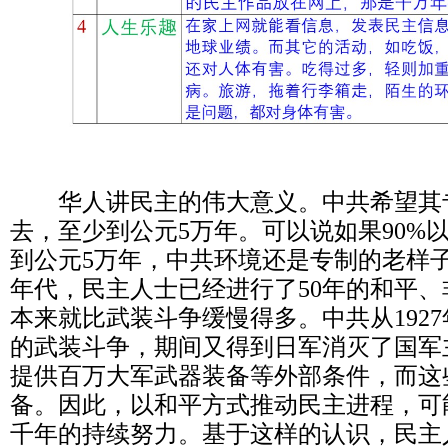
华人讲民主的伟大意义。中共希望其
去，至少到公元
5
万年。可以说如果
90%
到公元
5
万年，中共环境还是专制的老样
年代，民主人士已经进行了
50
年的和平、
本来就比武装斗争缓慢得多。中共从
1927
的武装斗争，期间又得到日军消灭了国军
提供百万大军武器装备等外部条件，而这
备。因此，以和平方式推动民主进程，可
千年的持续努力。基于这样的认识，民主