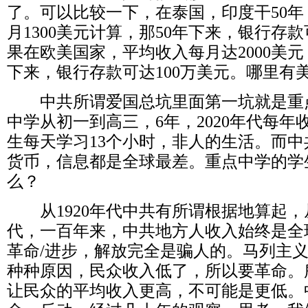
了。可以比较一下，在泰国，印度干
50
年
月
1300
美元计算，那
50
年下来，银行存款
果在欧美国家，平均收入每月达
2000
美元
下来，银行存款可达
100
万美元。哪里有
中共所谓爱国总坑里面第一坑就是重
中学从初一到高三，
6
年，
2020
年代每年
生每天学习
13
个小时，非人的生活。而中
货币，信息都是全球最差。重点中学的学
么？
从
1920
年代中共有所谓根据地算起，
代，一百年来，中共地方人收入始终是全
革命
/
进步，解放完全是骗人的。马列主
种种原因，民众收入低了，所以要革命。
让民众的平均收入更高，不可能是更低。