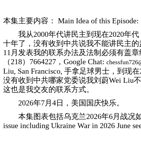
本集主要内容：
Main Idea of this Epis
我从
2000
年代讲民主到现在
2020
年代
十年了，没有收到中共说我不能讲民主的
11
月发表我的联系办法及法制必须有盖章
（
218
）
7664227
，
Google Chat:
chessfun726
Liu, San Francisco,
手拿足球男士，到现在
没有收到中共哪家党委说我刘蔚
Wei Liu
这也是我交友的联系方式。
2026
年
7
月
4
日，美国国庆快乐。
本集图表包括乌克兰
2026
年
6
月战况
issue including Ukraine War in 2026 June se