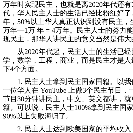
万年时实现民主，也就是离
2020
年代还有
代，华人民主人士的生活已经比粉红好了
年，
50%
以上华人真正认识到没有民主，
万年
—1
万
年
= 4
万年。民主人士的努力
现民主，那华人讲民主的意义当然是伟大
从
2020
年代起，民主人士的生活已经
学，数学，工程，商业，而是民主才是人
下
4
个方面。
1.
民主人士拿到民主国家国籍。以我
一位华人在
YouTube
上做
3
个民主节目，
节目
30
分钟讲民主，中文、英文都讲，就
籍。可以说，民主人士
100%
拿到民主国
90%
以上失败海归了。
2.
民主人士达到欧美国家的平均收入