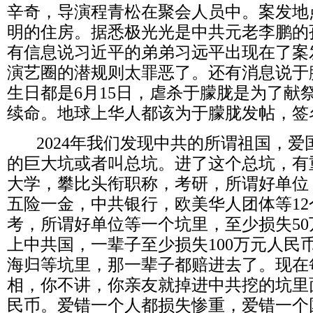
辛奇，导演程青松在聚会人员中。案发地
明的住房。据悉极光光是中共元老李鹏的
有信息说习近平的弟弟习远平出现在了案
演艺圈的潜规则太罪恶了。还有消息说于
生日都是
6
月
15
日，虐杀于朦胧是为了献
续命。地球上华人都该为于朦胧发帖，签
2024
年我们发现中共的所谓祖国，爱
的巨大坑或者叫总坑。进了这个总坑，有
大学，攀比头衔职称，考研，所谓好单位
五险一金，中共银行，欧美华人团体等
12
考，所谓好单位等一个坑里，至少损失
50
上中共国，一辈子至少损失
100
万元人民
海归等坑里，那一辈子都赔进去了。现在
相，你不讲，你亲友就掉进中共挖的坑里
民币。爱错一个人都损失惨重，爱错一个