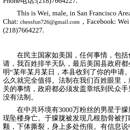
Phone
电话
:(218)7664227.
This is Wei, male, in San Francisco Area,
Chat:
，
Facebook: Wei 
chessfun726@gmail.com
(218)7664227.
在民主国家如美国，任何事情，包括
请，我百姓排半天队，最后美国县政府都
明
“
某年某月某日，本县收到了你的申请
么久就完全值得。法制在我们百姓眼里，
关的事情，政府都必须发盖章纸到民众手
没有法制。
在中共环境有
3000
万粉丝的男星于朦
现坠楼身亡。于朦胧被发现几根肋骨被打
颗，下体撕裂，身上多处伤痕。有信息说