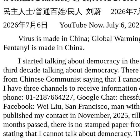
民主人士
/
普通百姓
/
民人
刘蔚
2026
年
7
2026
年
7
月
6
日
YouTube Now. July 6, 20
Virus is made in China; Global Warmingi
Fentanyl is made in China.
I started talking about democracy in the 
third decade talking about democracy. There
from Chinese Communist saying that I canno
I have three channels to receive information 
phone: 01-2187664227, Google Chat: chess
Facebook: Wei Liu, San Francisco, man with a
published my contact in November, 2025, til
months passed, there is no stamped paper f
stating that I cannot talk about democracy. T