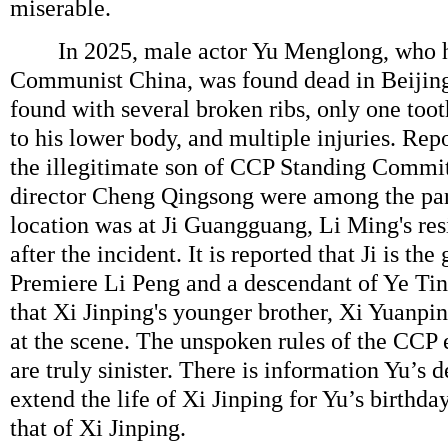
miserable.
In 2025, male actor Yu Menglong, who ha
Communist China, was found dead in Beijin
found with several broken ribs, only one toot
to his lower body, and multiple injuries. Repo
the illegitimate son of CCP Standing Commi
director Cheng Qingsong were among the par
location was at Ji Guangguang, Li Ming's re
after the incident. It is reported that Ji is th
Premiere Li Peng and a descendant of Ye Ting
that Xi Jinping's younger brother, Xi Yuanp
at the scene. The unspoken rules of the CCP 
are truly sinister. There is information Yu’s de
extend the life of Xi Jinping for Yu’s birthda
that of Xi Jinping.