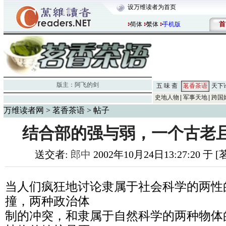
设万维读者为首页
首
简体
繁体
手机版
版主：
阿飞的剑
五 味 斋
茗香茶语
天下
史地人物
军事天地
跨国
万维读者网
>
茗香茶语
> 帖子
结合部的强与弱，一个古老
送交者:
郎中
2002年10月24日13:27:20 于
当人们疯狂地讨论隶属于社会科学的两性
撞，两种政治体
制的冲突，和隶属于自然科学的两种物体