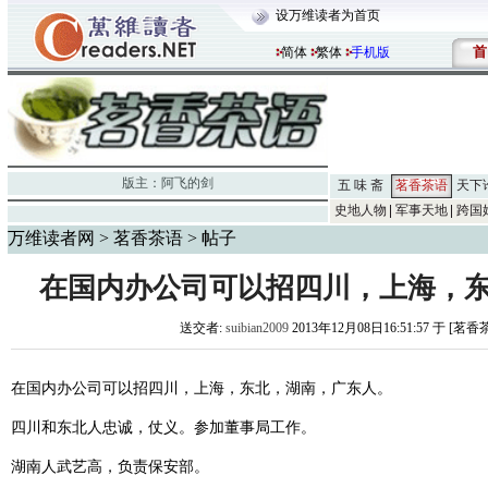
设万维读者为首页
首
简体
繁体
手机版
版主：
阿飞的剑
五 味 斋
茗香茶语
天下
史地人物
军事天地
跨国
万维读者网
>
茗香茶语
> 帖子
在国内办公司可以招四川，上海，
送交者:
suibian2009
2013年12月08日16:51:57 于 [茗
在国内办公司可以招四川，上海，东北，湖南，广东人。
四川和东北人忠诚，仗义。参加董事局工作。
湖南人武艺高，负责保安部。