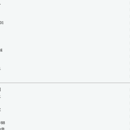
人
01
ng
手
团
上
丝
88
知音