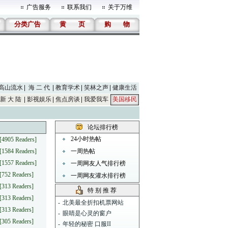
广告服务
联系我们
关于万维
分类广告
黄
页
购
物
高山流水
海 二 代
教育学术
笑林之声
健康生活
新 大 陆
影视娱乐
焦点房谈
我爱我车
美国移民
论坛排行榜
24小时热帖
[4905 Readers]
[1584 Readers]
一周热帖
[1557 Readers]
一周网友人气排行榜
[752 Readers]
一周网友灌水排行榜
[313 Readers]
特 别 推 荐
[313 Readers]
-
北美最全折扣机票网站
[313 Readers]
-
眼睛是心灵的窗户
[305 Readers]
-
年轻的秘密 口服II