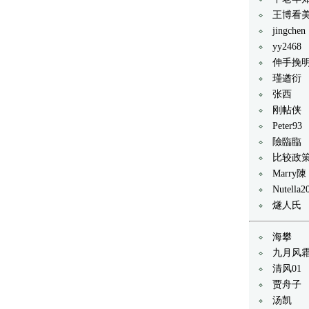
王博看
jingchen
yy2468
伸手挽
瑾遒衍
张西
刚帖侠
Peter93
險臨臨
比较政
Marry陳
Nutella2
燧人氏
海攀
九月风
清风01
贾舟子
汤凯