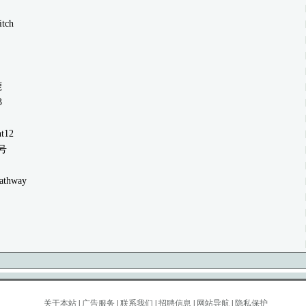
itch
鹿
3
ht12
号
athway
关于本站
|
广告服务
|
联系我们
|
招聘信息
|
网站导航
|
隐私保护