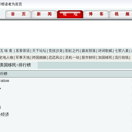
万维读者为首页
首
页
新
闻
论
坛
博
客
视
频
五 味 斋
茗香茶语
天下论坛
竞技沙龙
彩虹之约
摄友部落
诗词歌赋
七荤八素
史地人物
军事天地
跨国婚姻
恋恋风尘
灵机一动
股市财经
加国移民
流行前线
美国移民
>排行榜
排行榜
ation
风
师
会经济