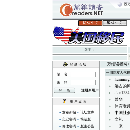
设
版主：
万维读者网
>
登 录 论 坛
一周网友人气
笔 名：
huimmigr
密 码：
远古的
注册新用户
alan1234
曾华
用 户 桌 面
体育老
发布新帖
论坛文库
中国社
忘记密码
简洁版
文礼
一来
修改密码
版主公告