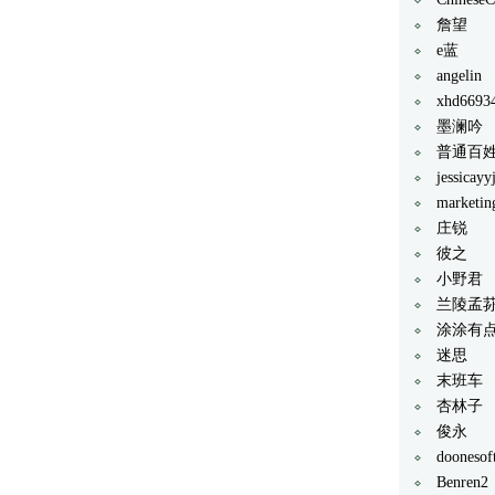
詹望
e蓝
angelin
xhd6693
墨澜吟
普通百姓
jessicayyj
marketin
庄锐
彼之
小野君
兰陵孟
涂涂有
迷思
末班车
杏林子
俊永
doonesof
Benren2