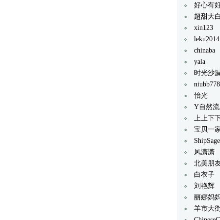
好心有
超甜大
xin123
leku2014
chinaba
yala
时光沙
niubb77
怡光
Y自然流
上上下下
宝贝一
ShipSage
风潇潇
北美朋
白衣子
刘艳辉
丽娜妈妈
羊市大
ChineseC