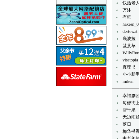
快活老
万沐
有哲
haxesn_0
destewat
底波拉
芨芨草
WillyRo
visatopia
真理书
小小新
miken
幸福剧
每條街
雪千果
无边雨
落日
梅华书香
中老年