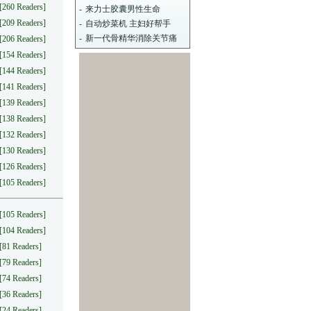
[260 Readers]
-
来力士胶囊男性生命
[209 Readers]
-
自动炒菜机 主妇好帮手
-
新一代骨精华消除关节痛
[206 Readers]
[154 Readers]
[144 Readers]
[141 Readers]
[139 Readers]
[138 Readers]
[132 Readers]
[130 Readers]
[126 Readers]
[105 Readers]
[105 Readers]
[104 Readers]
[81 Readers]
[79 Readers]
[74 Readers]
[36 Readers]
[24 Readers]