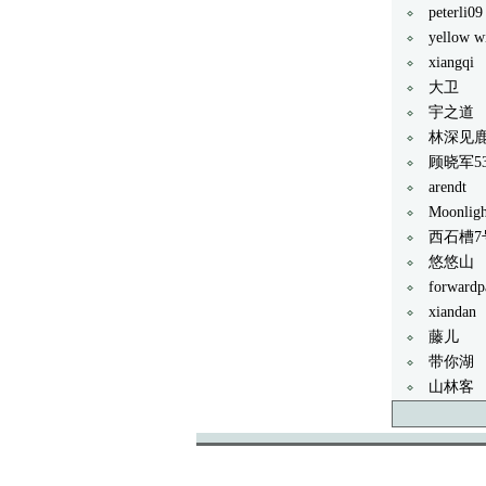
peterli09
yellow w
xiangqi
大卫
宇之道
林深见
顾晓军5
arendt
Moonlig
西石槽7
悠悠山
forwardp
xiandan
藤儿
带你湖
山林客