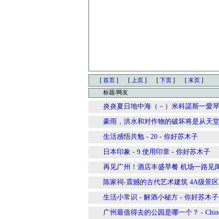
[
首页
]
[
上页
]
[
下页
]
[
末页
]
标题/网友
炎炎夏日地中海（－）米科諾斯一愛
豪雨，洪水和对作物的破坏将是从天
生活感悟共勉 - 20
-
你好苏木子
日本印象 - 9.使用印章
-
你好苏木子
再见广州！酒店丰盛早餐 机场一路见
陈家祠-震撼的古代艺术建筑 4A级景
生活小常识 - 解酒小秘方
-
你好苏木子
广州最值得去的公园是哪一个？
-
Chin