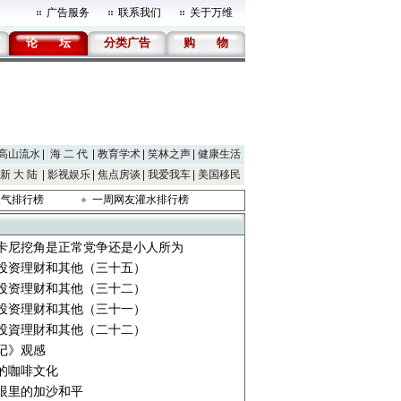
广告服务
联系我们
关于万维
论
坛
分类广告
购
物
高山流水
海 二 代
教育学术
笑林之声
健康生活
新 大 陆
影视娱乐
焦点房谈
我爱我车
美国移民
人气排行榜
一周网友灌水排行榜
卡尼挖角是正常党争还是小人所为
投资理财和其他（三十五）
投资理财和其他（三十二）
投资理财和其他（三十一）
投資理財和其他（二十二）
记》观感
的咖啡文化
眼里的加沙和平