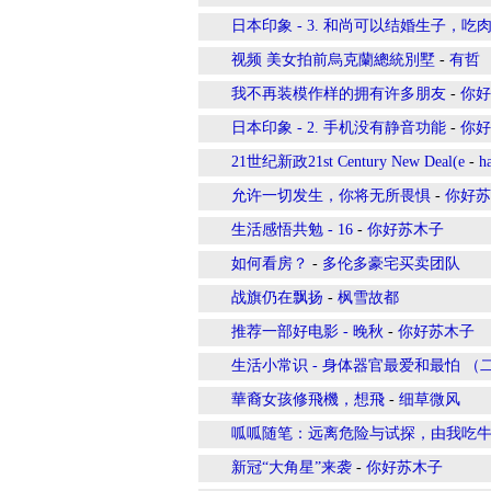
日本印象 - 3. 和尚可以结婚生子，吃
视频 美女拍前烏克蘭總統別墅
-
有哲
我不再装模作样的拥有许多朋友
-
你好
日本印象 - 2. 手机没有静音功能
-
你好
21世纪新政21st Century New Deal(e
-
h
允许一切发生，你将无所畏惧
-
你好苏
生活感悟共勉 - 16
-
你好苏木子
如何看房？
-
多伦多豪宅买卖团队
战旗仍在飘扬
-
枫雪故都
推荐一部好电影 - 晚秋
-
你好苏木子
生活小常识 - 身体器官最爱和最怕 （
華裔女孩修飛機，想飛
-
细草微风
呱呱随笔：远离危险与试探，由我吃
新冠“大角星”来袭
-
你好苏木子