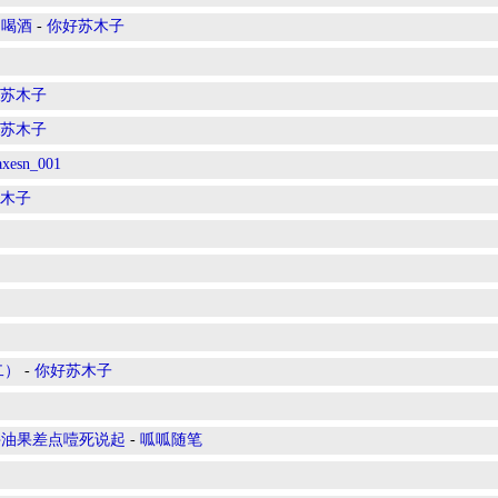
肉喝酒
-
你好苏木子
苏木子
苏木子
axesn_001
木子
二）
-
你好苏木子
牛油果差点噎死说起
-
呱呱随笔