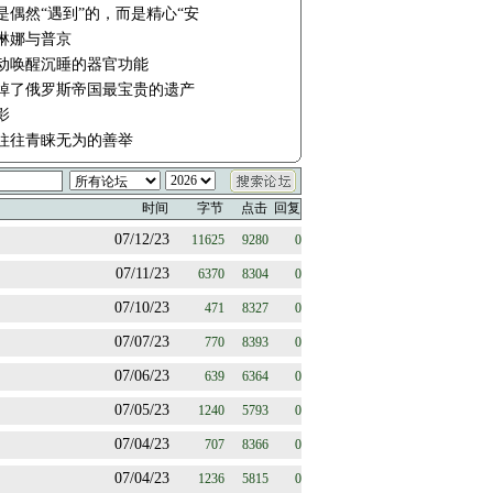
是偶然“遇到”的，而是精心“安
琳娜与普京
动唤醒沉睡的器官功能
掉了俄罗斯帝国最宝贵的遗产
影
往往青睐无为的善举
时间
字节
点击
回复
07/12/23
11625
9280
0
07/11/23
6370
8304
0
07/10/23
471
8327
0
07/07/23
770
8393
0
07/06/23
639
6364
0
07/05/23
1240
5793
0
07/04/23
707
8366
0
07/04/23
1236
5815
0