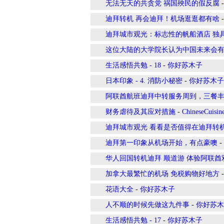
无法无天的共贪党 祸国殃民的假反腐
迪拜转机 再会迪拜！机场逛逛都有啥
迪拜城市观光：标志性的帆船酒店 独
这位大陆的大学院长认为中国未来会
生活感悟共勉 - 18
-
你好苏木子
日本印象 - 4. 消防小秘密
-
你好苏木子
阿联酋航班迪拜中转服务周到，三餐
财务虐待及其应对措施
-
ChineseCuisin
迪拜城市观光 看看是否值得在迪拜转
迪拜第一印象从机场开始，有点豪噢
-
华人回国转机迪拜 顺道游 体验阿联
加拿大最繁忙的机场 免税购物好地方
花语大全
-
你好苏木子
人不顺的时候先做这九件事
-
你好苏木
生活感悟共勉 - 17
-
你好苏木子