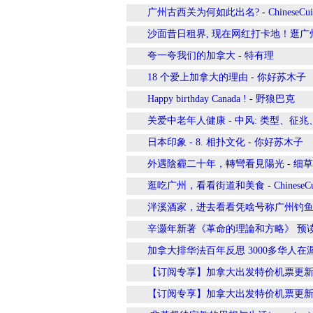
广州古西关为何如此出名?
-
ChineseCui
沙面昔日租界, 现在网红打卡地！逛
夸一夸我们的加拿大
-
特有理
18 个爱上加拿大的理由
-
你好苏木子
Happy birthday Canada !
-
野狼巴克
关爱中老年人健康 - 中风: 类型、征
日本印象 - 8. 相扑文化
-
你好苏木子
外遇陰霾二十年，轉彎看見陽光
-
细草
逛吃广州，看看街道和美食
-
ChineseCu
泮溪酒家，进去看看凭啥号称广州钓
辛灏年新著《革命的理論和方略》 预
加拿大排华法百年反思 3000多华人
【订阅专享】加拿大出发特价机票更
【订阅专享】加拿大出发特价机票更