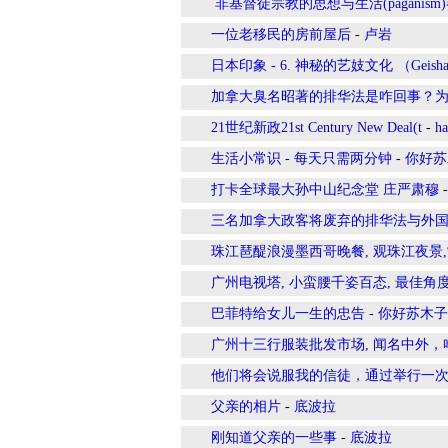
​ 非基督徒宗教的思想与生活(paga
一位老移民的房前屋后
-
卢岩
日本印象 - 6. 神秘的艺妓文化 （Geish
加拿大臭名昭著的排华法是咋回事？
21世纪新政21st Century New Deal(t
-
h
生活小常识 - 每天只需两分钟
-
你好苏
打卡全球最大孙中山纪念堂 庄严肃穆
三名加拿大政客将废弃的排华法与外
珠江琶醍浪漫墨西哥晚餐, 观珠江夜景
广州电视塔, 小蛮腰千姿百态, 最佳角
巴菲特给女儿一生的忠告
-
你好苏木子
广州十三行服装批发市场, 闻名中外，
他们将会说服我的信徒，通过举行一
父亲的相片
-
底波拉
刚知道父亲的一些事
-
底波拉