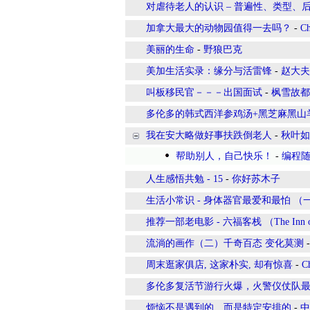
对虐待老人的认识 – 普遍性、类型、
加拿大最大的动物园值得一去吗？
-
Ch
美丽的生命
-
野狼巴克
美加生活实录：缘分与活雷锋
-
赵大夫
叫板移民官－－－出国面试
-
枫雪故都
多伦多的韩式西洋参鸡汤+黑芝麻黑山
我在安大略做好事扶跌倒老人
-
秋叶如
帮助别人，自己快乐！
-
编程
人生感悟共勉 - 15
-
你好苏木子
生活小常识 - 身体器官最爱和最怕 （
推荐一部老电影 - 六福客栈 （The Inn of the
流淌的画作（二）千奇百态 变化莫测
周末逛家俱店, 这家朴实, 却有惊喜
-
C
多伦多复活节游行火爆，火警仪仗队
烦恼不是遇到的、而是特定安排的
-
中