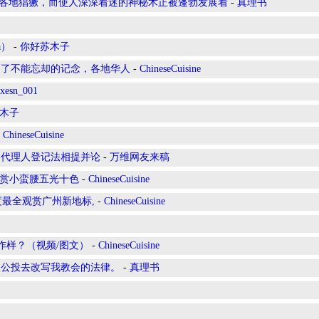
nism)各地猖獗，而使人深深着迷的神秘术正被蓬勃发展着
-
真理书
a）
-
你好苏木子
为了不能忘却的记念，各地华人
-
ChineseCuisine
axesn_001
木子
-
ChineseCuisine
国代理人登记法相提并论
-
万维网友来稿
,赏小蛮腰五光十色
-
ChineseCuisine
度最全观赏广州新地标,
-
ChineseCuisine
咋样？（视频/图文）
-
ChineseCuisine
次公投去改写我教会的法律。
-
真理书