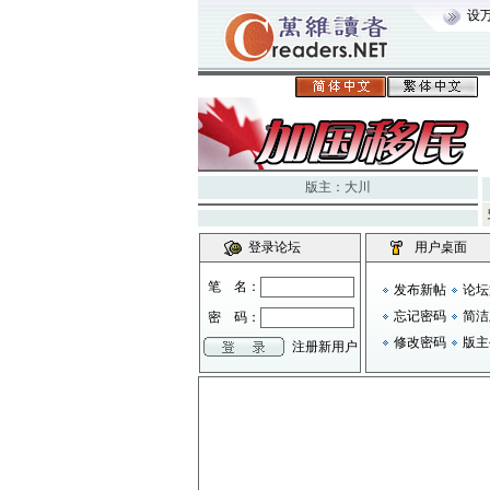
设
版主：
大川
登录论坛
用户桌面
笔 名：
发布新帖
论坛
忘记密码
简洁
密 码：
修改密码
版主
注册新用户