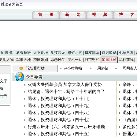
万维读者为首页
首
页
新
闻
视
频
博
客
五 味 斋
茗香茶语
天下论坛
竞技沙龙
彩虹之约
摄友部落
诗词歌赋
七荤八素
史地人物
军事天地
跨国婚姻
恋恋风尘
灵机一动
股市财经
加国移民
流行前线
论坛排行榜
24小时热帖
一周热帖
一周网友
文库
火锅大餐招募会员 加拿大华人保守党协
辛峰：
版
结尾篇：退休十年，写给二十年后的自己
退休，
公告
退休，投资理财和其他（五十四）
退休，
退休，投资理财和其他（四十九）
退休，
退休，投资理财和其他（四十八）
退休，
退休，投资理财和其他（四十七）
《西游
行走西班牙（六）科尔多瓦一西班牙璀璨
多伦多
退休，投资理财和其他（四十五）
普通人