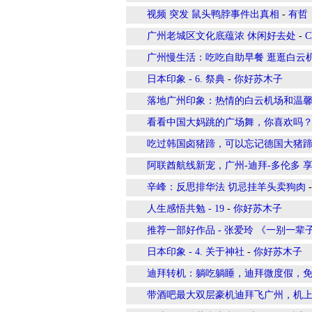
视频 突发 鼠头鸭脖事件出真相
-
有哲
广州老城区文化底蕴浓 休闲好去处
-
C
广州慢生活：吃吃自助早餐 逛逛白云
日本印象 - 6. 祭典
-
你好苏木子
落地广州印象：热情的白云机场和温
看看中国大妈跳的广场舞，你喜欢吗
吃过韩国卤猪蹄，可以忘记德国大猪
阿联酋航线新宠，广州-迪拜-多伦多 
辛峰：反思排华法 切忌挂羊头卖狗肉
人生感悟共勉 - 19
-
你好苏木子
推荐一部好作品 - 张爱玲 《一别一辈
日本印象 - 4. 关于神社
-
你好苏木子
迪拜转机：躺吃躺睡，迪拜微度假，
带酒吧最大双层豪机迪拜飞广州，机