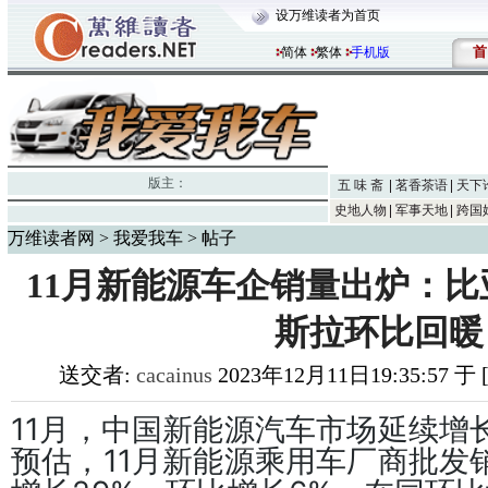
设万维读者为首页
首
简体
繁体
手机版
版主：
五 味 斋
茗香茶语
天下
史地人物
军事天地
跨国
万维读者网
>
我爱我车
> 帖子
11月新能源车企销量出炉：比
斯拉环比回暖
送交者:
cacainus
2023年12月11日19:35:57 
11月，中国新能源汽车市场延续增
预估，11月新能源乘用车厂商批发