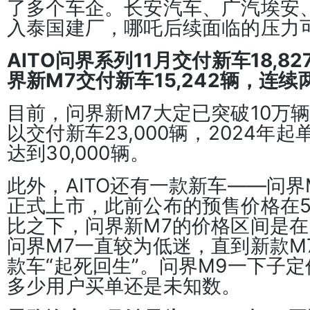
了多个车企。长安汽车、广汽埃安
入泰国建厂，哪吒后续面临的压力
AITO问界系列11月交付新车18,82
界新M7交付新车15,242辆，连
目前，问界新M7大定已突破10万辆
以交付新车23,000辆，2024年
达到30,000辆。
此外，AITO还有一款新车——问界M
正式上市，此前公布的预售价格在5
比之下，问界新M7的价格区间是在2
问界M7一直较为低迷，直到新款M7
款车“起死回生”。问界M9一下子
多少用户买单还是未知数。