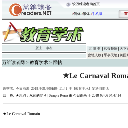
设万维读者为首页
首
简体
繁体
手机版
版主：
诤友
五 味 斋
茗香茶语
天下
史地人物
军事天地
跨国
万维读者网
>
教育学术
> 跟帖
★Le Carnaval Roma
送交者:
今日雨果
2018月08月06日04:51:41 于 [教育学术]
发送悄悄话
回 答:
★思羽：永远的罗马 | Sempre Roma
由
今日雨果
于 2018-08-06 04:47:14
★Le Carnaval Romain