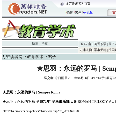
设万维读者为首页
首
简体
繁体
手机版
版主：
诤友
五 味 斋
茗香茶语
天下
史地人物
军事天地
跨国
万维读者网
>
教育学术
> 帖子
★思羽：永远的罗马 | Sempr
送交者:
今日雨果
2018年08月06日04:47:14 于 [教育
★思羽：永远的罗马 | Sempre Roma
★思羽：永远的罗马
✐1972年’罗马俱乐部
♫🎬 ROMAN TRILOGY ✐♫🎬 
http://bbs.creaders.net/politics/bbsviewer.php?trd_id=1346178