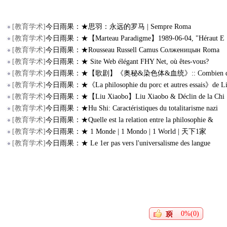
[
教育学术
]
今日雨果：★思羽：永远的罗马 | Sempre Roma
[
教育学术
]
今日雨果：★【Marteau Paradigme】1989-06-04, "Héraut E
[
教育学术
]
今日雨果：★Rousseau Russell Camus Солженицын Roma
[
教育学术
]
今日雨果：★ Site Web élégant FHY Net, où êtes-vous?
[
教育学术
]
今日雨果：★【歌剧】《奥秘&染色体&血统》:: Combien 
[
教育学术
]
今日雨果：★《La philosophie du porc et autres essais》de L
[
教育学术
]
今日雨果：★【Liu Xiaobo】Liu Xiaobo & Déclin de la Chi
[
教育学术
]
今日雨果：★Hu Shi: Caractéristiques du totalitarisme nazi
[
教育学术
]
今日雨果：★Quelle est la relation entre la philosophie &
[
教育学术
]
今日雨果：★ 1 Monde | 1 Mondo | 1 World | 天下1家
[
教育学术
]
今日雨果：★ Le 1er pas vers l'universalisme des langue
0%(0)