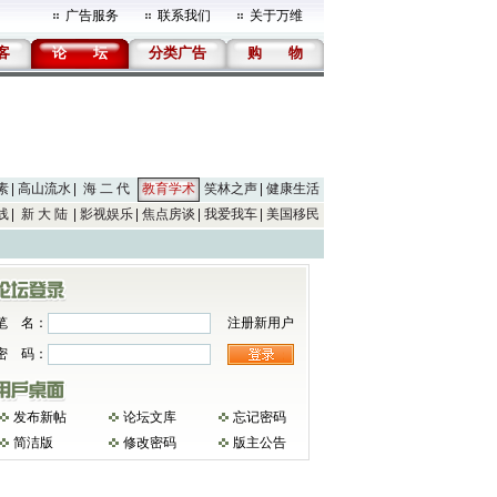
广告服务
联系我们
关于万维
客
论
坛
分类广告
购
物
素
高山流水
海 二 代
教育学术
笑林之声
健康生活
线
新 大 陆
影视娱乐
焦点房谈
我爱我车
美国移民
笔 名：
注册新用户
密 码：
发布新帖
论坛文库
忘记密码
简洁版
修改密码
版主公告