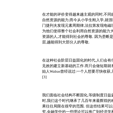
在才能的评价变得越来越主观的同时
,不
自然资源的能力;而今从小学生刚入学,就强
门捷列夫发现元素周期律,法拉第发现电磁现
为他们使得整个社会利用自然资源的能力大
资源的人,才能得到社会的尊敬. 因为垄断
层,越能得到大部分人的尊敬.
在这种社会阶层日益固化的时代
,人们会有
见效的建立新基础的工作.而只会做短期就有
始人Walras曾经说过:一个人想要尽快收
[3]
我们面临社会结构不断固化
,等级制度日益
时,我们这个时代继承了几百年来最辉煌的
果往往局限在很窄的范围. 但这些结果可
究,金融学中的一些理论可以推广到经济学和