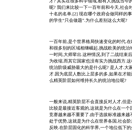
才? 其实在很多科学领域,都有人挑战当今的
呢? 我们来比较一下一百年前和今天,社
十名的名单.[2] 现在哪个政府会做同样的
的学生“只会做题”.为什么差别这么大呢?
一百年前
,是个世界格局快速变化的时代.在
和很多别的区域相继崛起,挑战欧美的统治地
一时间,大师辈出.这种情况,到了二战结束
为收缩,而其它国家也没有实力挑战西方.这
统治阶级威胁最大的是什么呢? 是人才.大
才.因为底层人数比上层多的多,如果在才能
么精英阶层如何维持长久的统治地位呢?
一般来说
,精英阶层不会直接反对人才,但
比较是最接近客观的,这就是为什么在一个
竞赛越来越不重要了.由于选拔标准越来越
处于优势,这就是为什么在世界各国,社会
反映.在阶层固化的科学界,一个地位低下的