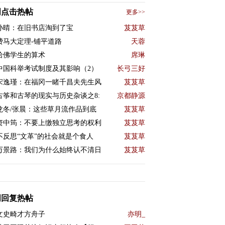
周点击热帖
更多>>
孙晴：在旧书店淘到了宝
芨芨草
费马大定理-铺平道路
天蓉
哈佛学生的算术
席琳
中国科举考试制度及其影响（2）
长弓三好
宋逸瑾：在福冈一睹千昌夫先生风
芨芨草
古筝和古琴的现实与历史杂谈之8:
京都静源
龙冬/张晨：这些草月流作品到底
芨芨草
资中筠：不要上缴独立思考的权利
芨芨草
不反思“文革”的社会就是个食人
芨芨草
万景路：我们为什么始终认不清日
芨芨草
周回复热帖
文史畸才方舟子
亦明_