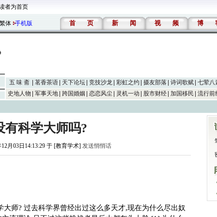
读者为首页
首
页
新
闻
视
频
博
繁体
手机版
五 味 斋
茗香茶语
天下论坛
竞技沙龙
彩虹之约
摄友部落
诗词歌赋
七荤八
史地人物
军事天地
跨国婚姻
恋恋风尘
灵机一动
股市财经
加国移民
流行前
没有科学大师吗?
年12月03日14:13:29 于 [教育学术]
发送悄悄话
学大师? 过去科学界曾经出过这么多天才,现在为什么尽出奴