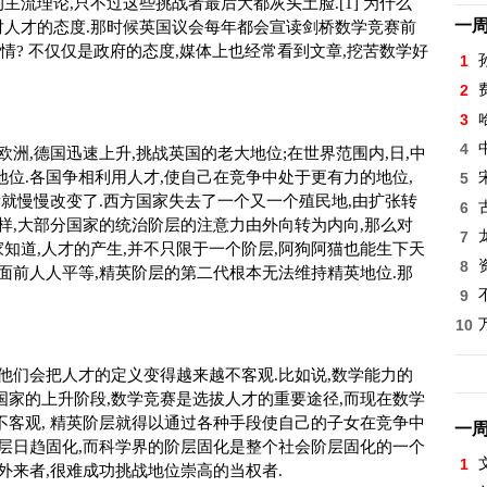
主流理论,只不过这些挑战者最后大都灰头土脸.[1] 为什么
一
会对人才的态度.那时候英国议会每年都会宣读剑桥数学竞赛前
事情? 不仅仅是政府的态度,媒体上也经常看到文章,挖苦数学好
1
2
3
4
欧洲,德国迅速上升,挑战英国的老大地位;在世界范围内,日,中
位.各国争相利用人才,使自己在竞争中处于更有力的地位,
5
后就慢慢改变了.西方国家失去了一个又一个殖民地,由扩张转
6
样,大部分国家的统治阶层的注意力由外向转为内向,那么对
7
家知道,人才的产生,并不只限于一个阶层,阿狗阿猫也能生下天
8
面前人人平等,精英阶层的第二代根本无法维持精英地位.那
9
10
是他们会把人才的定义变得越来越不客观.比如说,数学能力的
国家的上升阶段,数学竞赛是选拔人才的重要途径,而现在数学
不客观, 精英阶层就得以通过各种手段使自己的子女在竞争中
一
阶层日趋固化,而科学界的阶层固化是整个社会阶层固化的一个
1
外来者,很难成功挑战地位崇高的当权者.