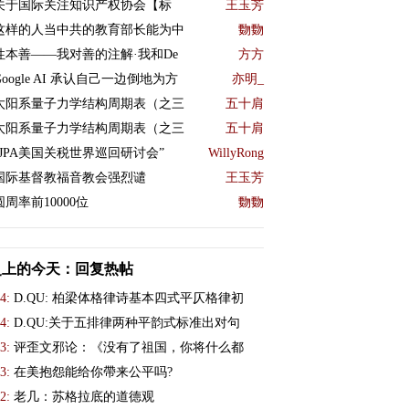
关于国际关注知识产权协会【标
王玉芳
这样的人当中共的教育部长能为中
覅覅
性本善——我对善的注解·我和De
方方
Google AI 承认自己一边倒地为方
亦明_
太阳系量子力学结构周期表（之三
五十肩
太阳系量子力学结构周期表（之三
五十肩
“JPA美国关税世界巡回研讨会”
WillyRong
国际基督教福音教会强烈谴
王玉芳
圆周率前10000位
覅覅
史上的今天：回复热帖
4:
D.QU: 柏梁体格律诗基本四式平仄格律初
4:
D.QU:关于五排律两种平韵式标准出对句
3:
评歪文邪论：《没有了祖国，你将什么都
3:
在美抱怨能给你帶来公平吗?
2:
老几：苏格拉底的道德观