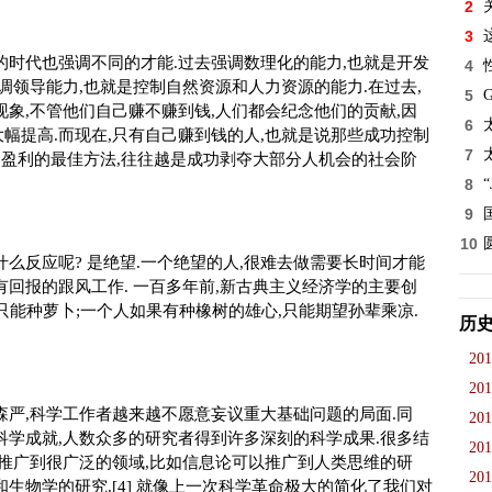
2
3
同的时代也强调不同的才能.过去强调数理化的能力,也就是开发
4
调领导能力,也就是控制自然资源和人力资源的能力.在过去,
5
象,不管他们自己赚不赚到钱,人们都会纪念他们的贡献,因
6
幅提高.而现在,只有自己赚到钱的人,也就是说那些成功控制
7
是盈利的最佳方法,往往越是成功剥夺大部分人机会的社会阶
8
9
10
什么反应呢? 是绝望.一个绝望的人,很难去做需要长时间才能
回报的跟风工作. 一百多年前,新古典主义经济学的主要创
获,只能种萝卜;一个人如果有种橡树的雄心,只能期望孙辈乘凉.
历
201
201
森严,科学工作者越来越不愿意妄议重大基础问题的局面.同
201
科学成就,人数众多的研究者得到许多深刻的科学成果.很多结
201
以推广到很广泛的领域,比如信息论可以推广到人类思维的研
201
生物学的研究.[4] 就像上一次科学革命极大的简化了我们对