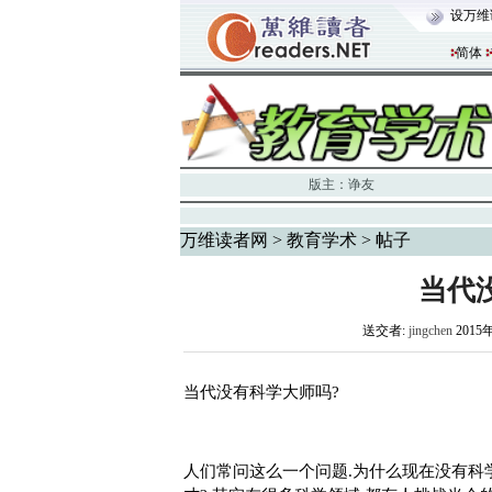
设万维
简体
版主：
诤友
万维读者网
>
教育学术
> 帖子
当代
送交者:
jingchen
2015
当代没有科学大师吗
?
人们常问这么一个问题
.为什么现在没有科