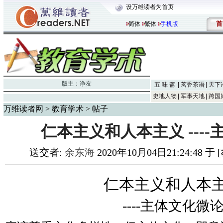
设万维读者为首页
首
简体
繁体
手机版
版主：
诤友
五 味 斋
茗香茶语
天下
史地人物
军事天地
跨国
万维读者网
>
教育学术
> 帖子
仁本主义和人本主义 ---
送交者:
余东海
2020年10月04日21:24:48 
仁本主义和人本
----
主体文化微