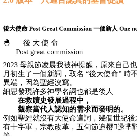
2.0 版本 只適合認真的基督徒讀
後大使命 Post Great Commission 一個新人 One n
🐣 後 大 使 命
Post great commission
2023 母親節凌晨我被神提醒，原來自己
月初生了一個新詞，取名 “後大使命” 
異端，因為聖經沒寫。
細思發現許多神學名詞也都是後人
在救贖史發展過程中，
觀察當代人認知的需求而發明的。
例如聖經就沒有大使命這詞，幾個世紀後
有十字軍，宗教改革，五旬節邉樱逯芈毷
等。