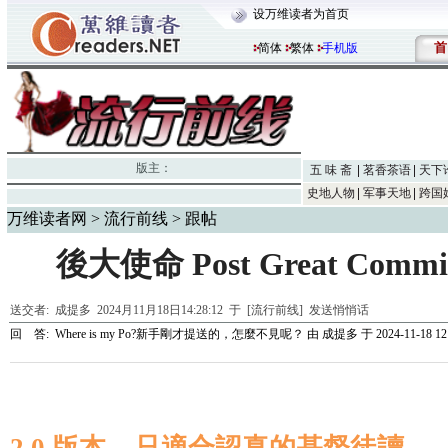
设万维读者为首页
首
简体
繁体
手机版
版主：
五 味 斋
茗香茶语
天下
史地人物
军事天地
跨国
万维读者网
>
流行前线
> 跟帖
後大使命 Post Great Comm
送交者:
成提多
2024月11月18日14:28:12 于 [流行前线]
发送悄悄话
回 答:
Where is my Po?新手剛才提送的，怎麼不見呢？
由
成提多
于 2024-11-18 12