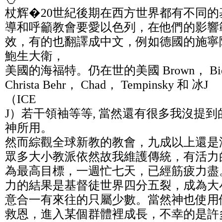
杖辉�20世紀後期在西方世界都有不同
導和呼籲教會要愛以色列，在他們的影響
效，有的也翻譯成中文，例如德國的施寧
鮑生大衛，
美國的海福特。仍在世的美國 Brown， Bie
Christa Behr， Chad， Tempinsky 和 冰J
（ICE
J）若干領袖等等, 當然還有很多我沒提
神所用。
然而綜觀全球新教的教會，九成以上還是
眾多大小教派依然故我維護傳統，有活力
為最高目標，一週忙七天，已經筋疲力盡
力的結果是基督徒世界四分五裂，成為大
意合一有來往的只屬少數。當然神也使用
救恩，進入某個群體裡成長，不幸的是許