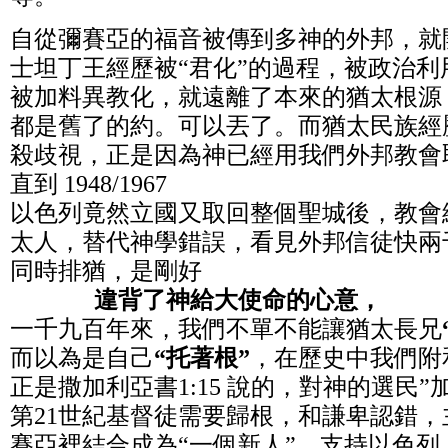
自從彌賽亞的福音被傳到多神的外邦，就
士坦丁王經歷被“君化”的過程，被政治
被加料異教化，就遠離了本來的猶太根源
都是舊了的約。可以丟了。而猶太民族經
殺歧視，正是因為神已經用我們外邦教會
直到 1948/1967
以色列竟然立國又取回整個聖城後，教會
太人，替代神學錯誤，看見外邦信徒快兩
同時排猶，是剛好
違背了神給大使命的心意，
一千九百年來，我們不單不能讓猶太長兄
而以為是自己
“托著根”
，在歷史中我們附
正是撒加利亞書1:15 說的，對神的選民”
第21世紀基督徒需要歸根，和謙卑認錯
賽亞裡結合成為“一個新人”，支持以色列