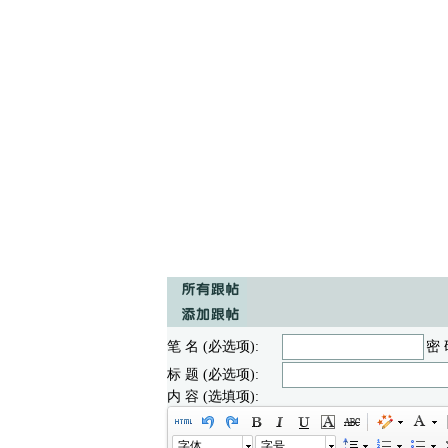
笔 名 (必选项):
密 
标 题 (必选项):
内 容 (选填项):
字体
字号