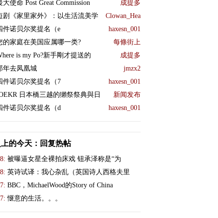
大使命 Post Great Commission
成提多
短剧《家里家外》：以生活流美学
Clowan_Hea
四件诺贝尔奖提名（e
haxesn_001
您的家庭在美国应属哪一类?
每條街上
Where is my Po?新手剛才提送的
成提多
那年去凤凰城
jmzx2
四件诺贝尔奖提名（7
haxesn_001
JOEKR 日本橋三越的獺祭祭典與日
新闻发布
四件诺贝尔奖提名（d
haxesn_001
史上的今天：回复热帖
8:
被曝逼女星全裸拍床戏 钮承泽称是“为
8:
英诗试译：我心杂乱（英国诗人西格夫里
7:
BBC，MichaelWood的Story of China
7:
惬意的生活。。。