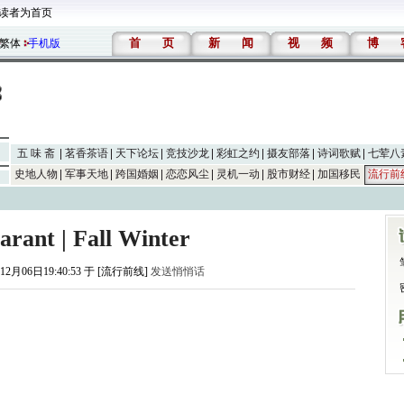
读者为首页
首
页
新
闻
视
频
博
繁体
手机版
五 味 斋
茗香茶语
天下论坛
竞技沙龙
彩虹之约
摄友部落
诗词歌赋
七荤八
史地人物
军事天地
跨国婚姻
恋恋风尘
灵机一动
股市财经
加国移民
流行前
arant | Fall Winter
12月06日19:40:53 于 [流行前线]
发送悄悄话