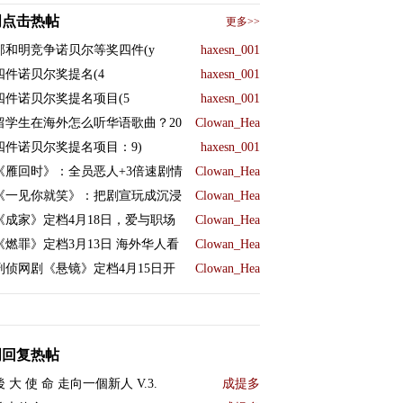
周点击热帖
更多>>
邹和明竞争诺贝尔等奖四件(y
haxesn_001
四件诺贝尔奖提名(4
haxesn_001
四件诺贝尔奖提名项目(5
haxesn_001
留学生在海外怎么听华语歌曲？20
Clowan_Hea
四件诺贝尔奖提名项目：9)
haxesn_001
《雁回时》：全员恶人+3倍速剧情
Clowan_Hea
《一见你就笑》：把剧宣玩成沉浸
Clowan_Hea
《成家》定档4月18日，爱与职场
Clowan_Hea
《燃罪》定档3月13日 海外华人看
Clowan_Hea
刑侦网剧《悬镜》定档4月15日开
Clowan_Hea
周回复热帖
後 大 使 命 走向一個新人 V.3.
成提多