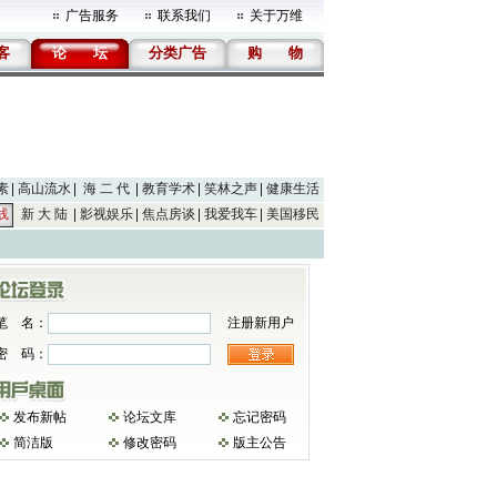
广告服务
联系我们
关于万维
客
论
坛
分类广告
购
物
素
高山流水
海 二 代
教育学术
笑林之声
健康生活
线
新 大 陆
影视娱乐
焦点房谈
我爱我车
美国移民
笔 名：
注册新用户
密 码：
发布新帖
论坛文库
忘记密码
简洁版
修改密码
版主公告