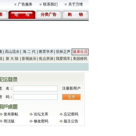
广告服务
联系我们
关于万维
客
论
坛
分类广告
购
物
素
高山流水
海 二 代
教育学术
笑林之声
健康生活
线
新 大 陆
影视娱乐
焦点房谈
我爱我车
美国移民
笔 名：
注册新用户
密 码：
发布新帖
论坛文库
忘记密码
简洁版
修改密码
版主公告