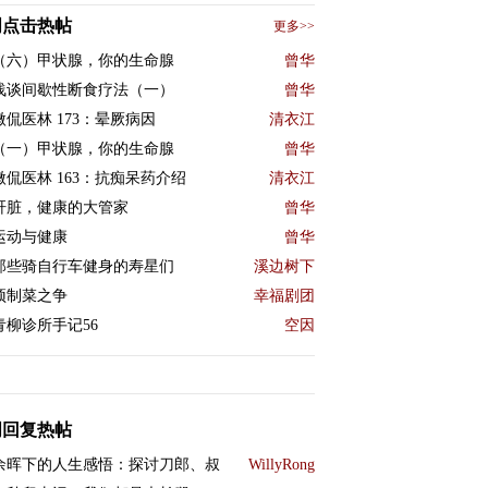
周点击热帖
更多>>
（六）甲状腺，你的生命腺
曾华
浅谈间歇性断食疗法（一）
曾华
微侃医林 173：晕厥病因
清衣江
（一）甲状腺，你的生命腺
曾华
微侃医林 163：抗痴呆药介绍
清衣江
肝脏，健康的大管家
曾华
运动与健康
曾华
那些骑自行车健身的寿星们
溪边树下
预制菜之争
幸福剧团
青柳诊所手记56
空因
周回复热帖
余晖下的人生感悟：探讨刀郎、叔
WillyRong