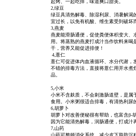
起烤、一起吃掉，味道爽口甜美。
2,绿豆
绿豆具清热解毒、除湿利尿、消暑解渴
宜过长，以免有机酸、维生素受到破坏
3,燕麦
燕麦能滑肠通便，促使粪便体积变大、
用。将蒸熟的燕麦打成汁当作饮料来喝
干，营养又能促进排便！
4,薏仁
薏仁可促进体内血液循环、水分代谢，
不错的排毒方法，直接将薏仁用开水煮
品。
5,小米
小米不含麸质，不会刺激肠道壁，是属
食用。小米粥很适合排毒，有清热利尿
6,胡萝卜
胡萝卜对改善便秘很有帮助，也富含β-
因为它能清热解毒，润肠通便，打成汁
7,山药
山药可整顿消化系统，减少皮下脂肪沉