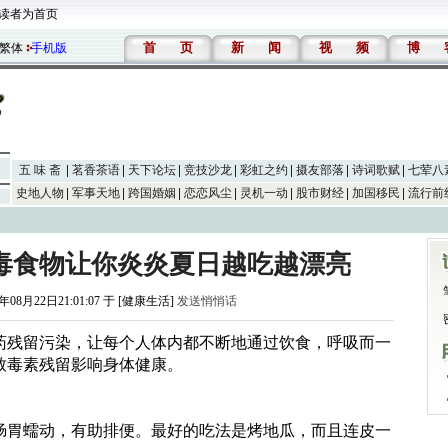
读者为首页
首
页
新
闻
视
频
博
繁体
手机版
五 味 斋
茗香茶语
天下论坛
竞技沙龙
彩虹之约
摄友部落
诗词歌赋
七荤八
史地人物
军事天地
跨国婚姻
恋恋风尘
灵机一动
股市财经
加国移民
流行前
排毒食物让你炎炎夏日越吃越漂亮
5年08月22日21:01:07 于 [健康生活]
发送悄悄话
药残留污染，让每个人体内都不断地通过饮食，呼吸而一
致毒素残留影响身体健康。
肠胃蠕动，有助排便。最好的吃法是烤地瓜，而且连皮一