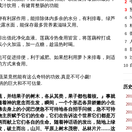
2
成汁饮用，有健胃整肠的功能
3
4
钾有利尿作用，能排除体内多余的水分，有利排毒。绿芦
微露水面，能保存最多营养素滋味又用。
5
6
排出借此净化血液。莲藕冷热食用皆宜，将莲藕榨打成
7
以小火加温，加一点糖，趁温热时喝。
8
也可促进排便，利于减肥。如果想利用萝卜来排毒，则适
9
的方式来食用。
10
蔬菜竟然能有这么奇特的功效.真是不可小觑!
柄的巨大和不可估量.
历
蔬，并结果子的树木，各从其类，果子都包着核。』事就
201
随着神的意念而生发，瞬间，一个个形态各异娇嫩的小生
201
拂去身上的小泥巴便急不可待地各自招手问候，急不可待
201
物主所赋予它们的生命，它们在告诉这个世界它们都是万
201
柄而献上它们各自的生命。随着神话语的发出，陆地上绿
201
发，破土而出，山川、平原上树木茂密、丛林片片……这