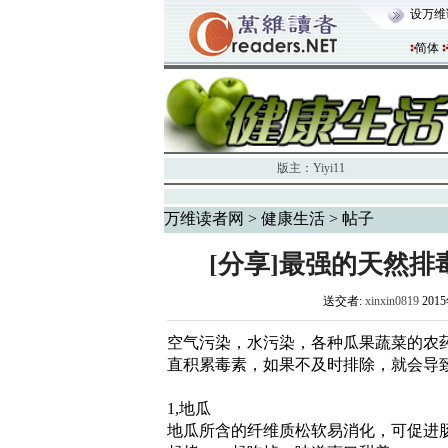
设万维
简体
版主：
Yiyi11
万维读者网
>
健康生活
> 帖子
[分享]最强的天然
送交者:
xinxin0819
201
空气污染，水污染，各种瓜果蔬菜的农
直积累毒素，如果不及时排除，就会导
1,地瓜
地瓜所含的纤维质松软易消化，可促进