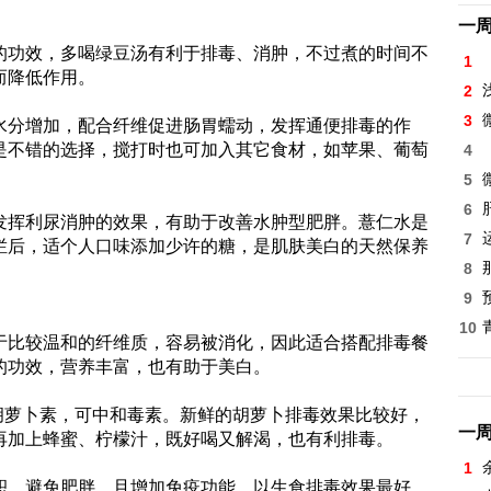
一
的功效，多喝绿豆汤有利于排毒、消肿，不过煮的时间不
1
而降低作用。
2
3
水分增加，配合纤维促进肠胃蠕动，发挥通便排毒的作
是不错的选择，搅打时也可加入其它食材，如苹果、葡萄
4
5
6
发挥利尿消肿的效果，有助于改善水肿型肥胖。薏仁水是
7
烂后，适个人口味添加少许的糖，是肌肤美白的天然保养
8
9
10
于比较温和的纤维质，容易被消化，因此适合搭配排毒餐
的功效，营养丰富，也有助于美白。
胡萝卜素，可中和毒素。新鲜的胡萝卜排毒效果比较好，
一
再加上蜂蜜、柠檬汁，既好喝又解渴，也有利排毒。
1
积，避免肥胖，且增加免疫功能。以生食排毒效果最好，