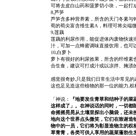
可将去皮白山药和菠萝切小块，一起打
8,芦笋
芦笋含多种营养素，所含的天门冬素与
荀的荀尖富含维生素A，料理可将尖端
9,莲藕
莲藕的利尿作用，能促进体内废物快速
汁，可加一点蜂蜜调味直接饮用，也可
10,白萝卜
萝卜有很好的利尿效果，所含的纤维素
合生食，建议可打成汁或以凉拌、腌渍
感觉很奇妙,只是我们日常生活中常见的
这也足见造这些植物的那一位的能力,权
「神说：
『地要发生青草和结种子的菜
这样成了」。在神说话的同时，一切都
命摇摇晃晃从土壤里探出小脑袋，还未
地向这个世界点头微笑，它们在致谢造
物中的一员，它们将为彰显造物主的权
草青青，各类可供人享用的蔬菜蓬勃生