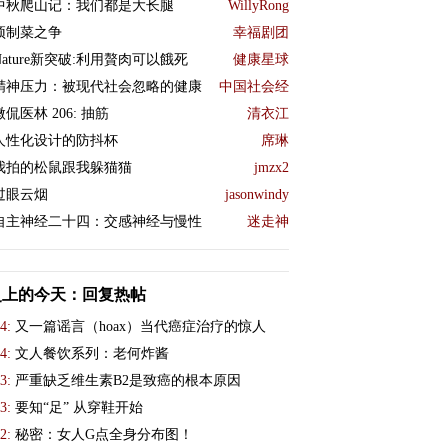
中秋爬山记：我们都是大长腿
WillyRong
预制菜之争
幸福剧团
Nature新突破:利用贅肉可以餓死
健康星球
精神压力：被现代社会忽略的健康
中国社会经
微侃医林 206: 抽筋
清衣江
人性化设计的防抖杯
席琳
我拍的松鼠跟我躲猫猫
jmzx2
过眼云烟
jasonwindy
自主神经二十四：交感神经与慢性
迷走神
史上的今天：回复热帖
4:
又一篇谣言（hoax）当代癌症治疗的惊人
4:
文人餐饮系列：老何炸酱
3:
严重缺乏维生素B2是致癌的根本原因
3:
要知“足” 从穿鞋开始
2:
秘密：女人G点全身分布图！