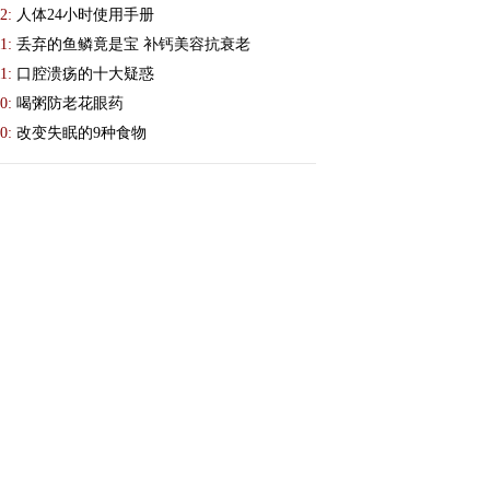
2:
人体24小时使用手册
1:
丢弃的鱼鳞竟是宝 补钙美容抗衰老
1:
口腔溃疡的十大疑惑
0:
喝粥防老花眼药
0:
改变失眠的9种食物