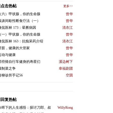
周点击热帖
更多>>
（六）甲状腺，你的生命腺
曾华
浅谈间歇性断食疗法（一）
曾华
微侃医林 173：晕厥病因
清衣江
（一）甲状腺，你的生命腺
曾华
微侃医林 163：抗痴呆药介绍
清衣江
肝脏，健康的大管家
曾华
运动与健康
曾华
那些骑自行车健身的寿星们
溪边树下
预制菜之争
幸福剧团
青柳诊所手记56
空因
周回复热帖
余晖下的人生感悟：探讨刀郎、叔
WillyRong