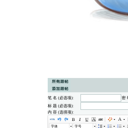
笔 名 (必选项):
密 
标 题 (必选项):
内 容 (选填项):
字体
字号