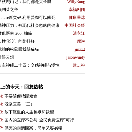
中秋爬山记：我们都是大长腿
WillyRong
预制菜之争
幸福剧团
Nature新突破:利用贅肉可以餓死
健康星球
精神压力：被现代社会忽略的健康
中国社会经
微侃医林 206: 抽筋
清衣江
人性化设计的防抖杯
席琳
我拍的松鼠跟我躲猫猫
jmzx2
过眼云烟
jasonwindy
自主神经二十四：交感神经与慢性
迷走神
史上的今天：回复热帖
4:
不要随便糟蹋粮食
4:
浅谈医美 （三）
3:
放下沉重的人生包袱和欲望
3:
国内的医疗不公与“全民免费医疗”可行
2:
漂亮的雨滴圖案，簡單又容易織