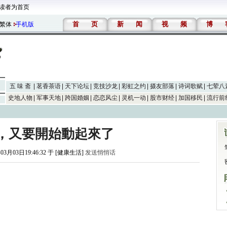
读者为首页
首
页
新
闻
视
频
博
繁体
手机版
五 味 斋
茗香茶语
天下论坛
竞技沙龙
彩虹之约
摄友部落
诗词歌赋
七荤八
史地人物
军事天地
跨国婚姻
恋恋风尘
灵机一动
股市财经
加国移民
流行前
，又要開始動起來了
03月03日19:46:32 于 [健康生活]
发送悄悄话