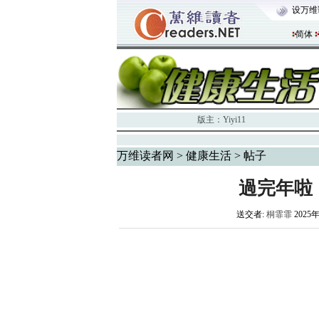
设万维
简体
版主：
Yiyi11
万维读者网
>
健康生活
> 帖子
過完年啦
送交者:
桐霏霏
2025年