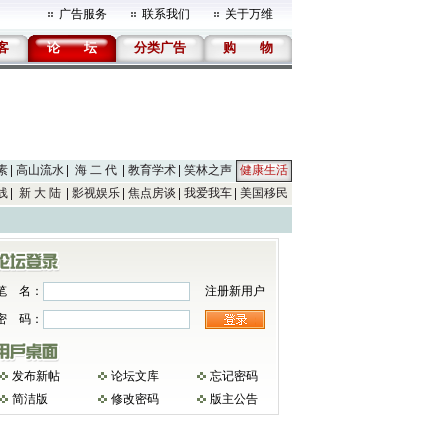
广告服务
联系我们
关于万维
客
论
坛
分类广告
购
物
素
高山流水
海 二 代
教育学术
笑林之声
健康生活
线
新 大 陆
影视娱乐
焦点房谈
我爱我车
美国移民
笔 名：
注册新用户
密 码：
发布新帖
论坛文库
忘记密码
简洁版
修改密码
版主公告