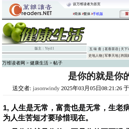
设万维读者为首页
首
简体
繁体
手机版
版主：
Yiyi11
五 味 斋
茗香茶语
天下
史地人物
军事天地
跨国
万维读者网
>
健康生活
> 帖子
是你的就是你
送交者:
jasonwindy
2025年03月05日08:21:26
1, 人生是无常，富贵也是无常，生老
为人生苦短才要珍惜现在。