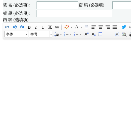
笔 名 (必选项):
密 码 (必选项):
标 题 (必选项):
内 容 (选填项):
字体
字号