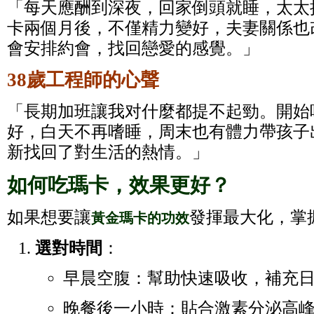
「每天應酬到深夜，回家倒頭就睡，太太
卡兩個月後，不僅精力變好，夫妻關係也
會安排約會，找回戀愛的感覺。」
38歲工程師的心聲
「長期加班讓我对什麼都提不起勁。開始
好，白天不再嗜睡，周末也有體力帶孩子
新找回了對生活的熱情。」
如何吃瑪卡，效果更好？
如果想要讓
發揮最大化，掌
黃金瑪卡的功效
選對時間
：
早晨空腹：幫助快速吸收，補充
晚餐後一小時：貼合激素分泌高