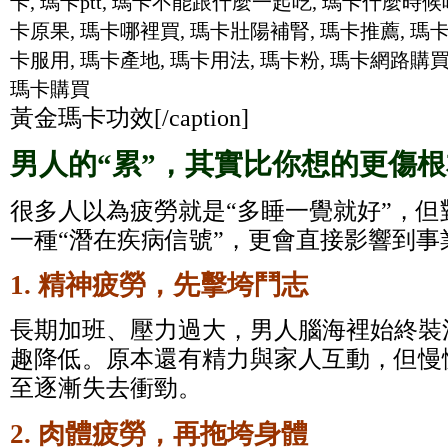
黃金瑪卡功效[/caption]
男人的“累”，其實比你想的更傷根
很多人以為疲勞就是“多睡一覺就好”，
一種“潛在疾病信號”，更會直接影響到事
1. 精神疲勞，先擊垮鬥志
長期加班、壓力過大，男人腦海裡始終裝
趣降低。原本還有精力與家人互動，但慢
至逐漸失去衝勁。
2. 肉體疲勞，再拖垮身體