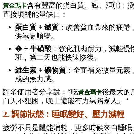
含有豐富的蛋白質、鐵、洹⑴；撬
黃金瑪卡
直接填補能量缺口：
蛋白質 + 鐵質
：改善貧血帶來的疲倦
供氧更順暢。
� + 牛磺酸
：強化肌肉耐力，減輕慢
班，第二天也能快速恢復。
維生素 + 礦物質
：全面補充微量元素
成的無力感。
許多使用者分享說：“吃
後最大的
黃金瑪卡
白天不犯困，晚上還能有力氣陪家人。”
2. 調節狀態：睡眠變好、壓力減輕
疲勞不只是體能消耗，更多時候來自睡眠