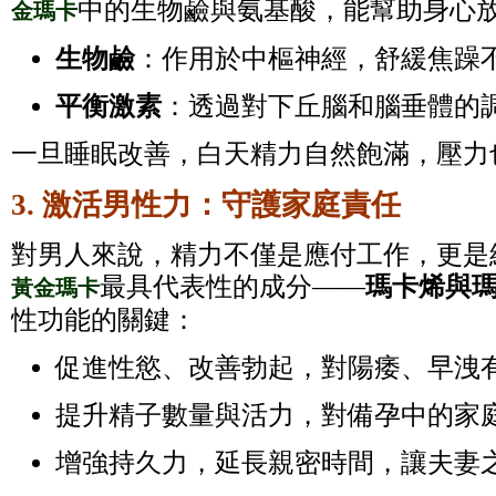
中的生物鹼與氨基酸，能幫助身心
金瑪卡
生物鹼
：作用於中樞神經，舒緩焦躁
平衡激素
：透過對下丘腦和腦垂體的
一旦睡眠改善，白天精力自然飽滿，壓力
3. 激活男性力：守護家庭責任
對男人來說，精力不僅是應付工作，更是
最具代表性的成分——
瑪卡烯與
黃金瑪卡
性功能的關鍵：
促進性慾、改善勃起，對陽痿、早洩
提升精子數量與活力，對備孕中的家
增強持久力，延長親密時間，讓夫妻