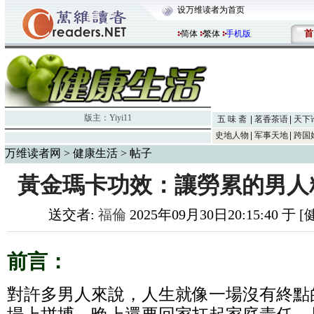
设万维读者为首页
首
简体
繁体
手机版
版主：
Yiyi11
五 味 斋
茗香茶语
天下
史地人物
军事天地
跨国
万维读者网
>
健康生活
> 帖子
黃金瑪卡功效：讓勞累的男人精力
送交者:
福倫
2025年09月30日20:15:40 于
前言：
對許多男人來說，人生就像一場沒有終點