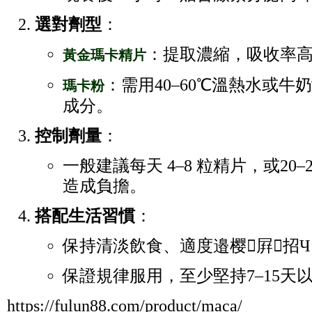
選對劑型
：
：提取濃縮，吸收率
黃金瑪卡精片
：需用40–60℃溫熱水或
瑪卡粉
成分。
控制劑量
：
一般建議每天 4–8 粒精片，或20
造成負擔。
搭配生活習慣
：
保持清淡飲食、適度邉樱屛招Ч
保證規律服用，至少堅持7–15天
https://fulun88.com/product/maca/