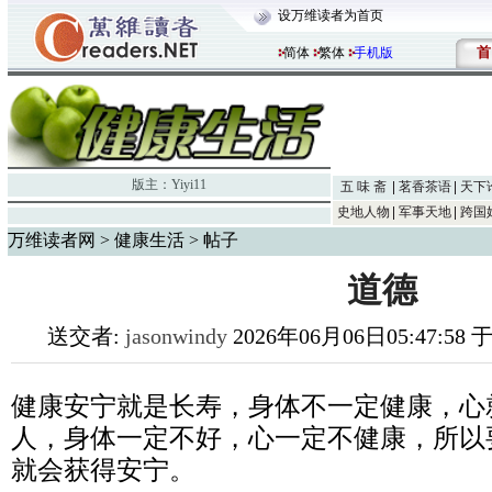
设万维读者为首页
首
简体
繁体
手机版
版主：
Yiyi11
五 味 斋
茗香茶语
天下
史地人物
军事天地
跨国
万维读者网
>
健康生活
> 帖子
道德
送交者:
jasonwindy
2026年06月06日05:47:58
健康安宁就是长寿，身体不一定健康，心
人，身体一定不好，心一定不健康，所以
就会获得安宁。