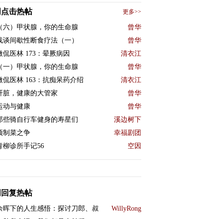
周点击热帖
更多>>
（六）甲状腺，你的生命腺
曾华
浅谈间歇性断食疗法（一）
曾华
微侃医林 173：晕厥病因
清衣江
（一）甲状腺，你的生命腺
曾华
微侃医林 163：抗痴呆药介绍
清衣江
肝脏，健康的大管家
曾华
运动与健康
曾华
那些骑自行车健身的寿星们
溪边树下
预制菜之争
幸福剧团
青柳诊所手记56
空因
周回复热帖
余晖下的人生感悟：探讨刀郎、叔
WillyRong