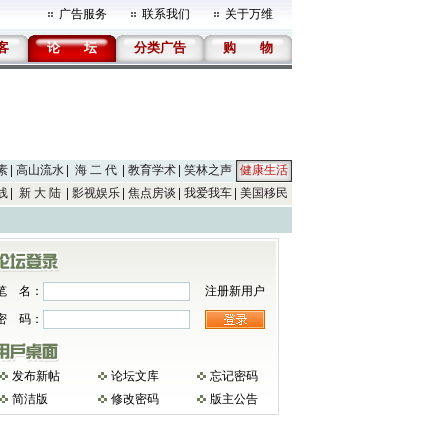
广告服务
联系我们
关于万维
客
论
坛
分类广告
购
物
素
高山流水
海 二 代
教育学术
笑林之声
健康生活
线
新 大 陆
影视娱乐
焦点房谈
我爱我车
美国移民
笔 名：
注册新用户
密 码：
发布新帖
论坛文库
忘记密码
简洁版
修改密码
版主公告