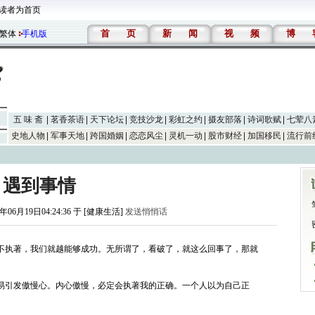
读者为首页
首
页
新
闻
视
频
博
繁体
手机版
五 味 斋
茗香茶语
天下论坛
竞技沙龙
彩虹之约
摄友部落
诗词歌赋
七荤八
史地人物
军事天地
跨国婚姻
恋恋风尘
灵机一动
股市财经
加国移民
流行前
遇到事情
6年06月19日04:24:36 于 [健康生活]
发送悄悄话
不执著，我们就越能够成功。无所谓了，看破了，就这么回事了，那就
易引发傲慢心。内心傲慢，必定会执著我的正确。一个人以为自己正
。