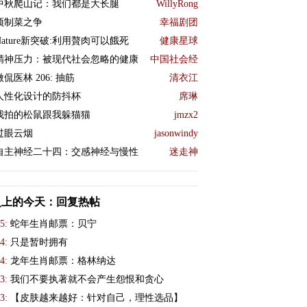
中秋爬山记：我们都是大长腿
WillyRong
预制菜之争
幸福剧团
Nature新突破:利用贅肉可以餓死
健康星球
精神压力：被现代社会忽略的健康
中国社会经
微侃医林 206: 抽筋
清衣江
人性化设计的防抖杯
席琳
我拍的松鼠跟我躲猫猫
jmzx2
过眼云烟
jasonwindy
自主神经二十四：交感神经与慢性
迷走神
史上的今天：回复热帖
5:
蛇年生肖邮票：贝宁
4:
只是暂时拥有
4:
龙年生肖邮票：格林纳达
3:
我们不要执著就不会产生怨恨和贪心
3:
【皮肤越来越好：针对自己，理性选品】