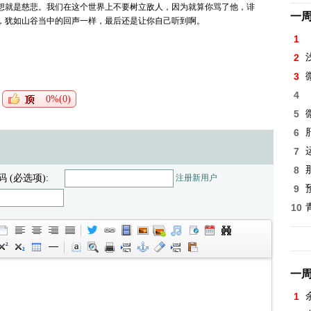
想就是慈悲。我们在这个世界上不要树立敌人，因为就算你骂了他，诽
一
，犹如山谷当中的回声一样，最后还是让你自己听到啊。
1
2
3
4
0%(0)
5
6
7
8
码 (必选项):
注册新用户
9
10
一
1