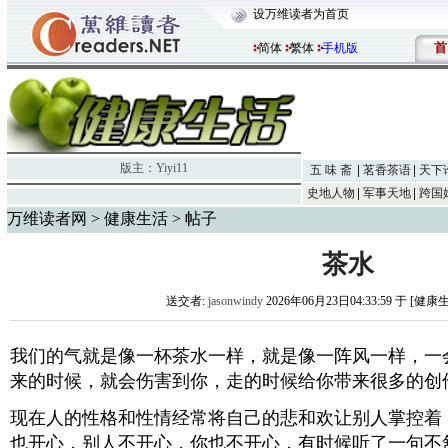
设万维读者为首页
首
简体
繁体
手机版
版主：
Yiyi11
五 味 斋
茗香茶语
天下
史地人物
军事天地
跨国
万维读者网
>
健康生活
> 帖子
茶水
送交者:
jasonwindy
2026年06月23日04:33:59 于 [健康
我们的气就是像一杯茶水一样，就是像一阵风一样，一
来的时候，就会伤害到你，走的时候给你带来很多的创
现在人的性格和性情经常将自己的悲和欢让别人掌控着
也开心，别人不开心，你也不开心，有时候听了一句不