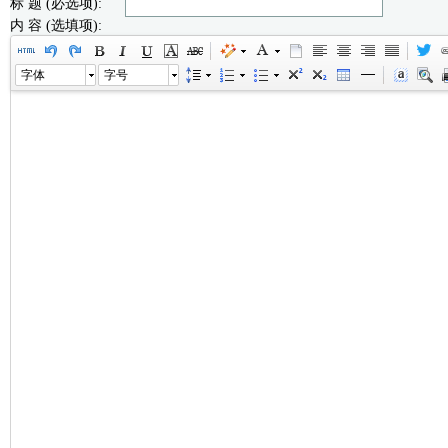
标 题 (必选项):
内 容 (选填项):
字体
字号