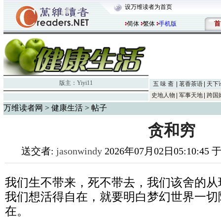
设万维读者为首页
首
简体
繁体
手机版
版主：
Yiyi11
五 味 斋
茗香茶语
天下
史地人物
军事天地
跨国
万维读者网
>
健康生活
> 帖子
贪和穷
送交者:
jasonwindy
2026年07月02日05:10:45
我们生不带来，死不带去，我们该舍的从
我们想活得自在，就要明白梦幻世界一切
在。