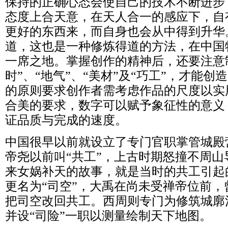
保持的正确心态会使自己的技术不断进步
态度上合天意，在天人合一的感应下，自
更好的东西来，而自身也会从中得到升华
道，这也是一种修炼得道的方法，在中国
一席之地。掌握创作的精神后，还要注意
时”、“地气”、“美材”及“巧工”，才能
的原则要求创作者需考虑作品的尺度以实
合美的要求，数字可以赋予象征性的意义
证品质与完成的速度。
中国很早以前就设立了专门官职掌管城殿
帝尧以前叫“共工”，上古时期怒撞不周
来女娲补天的故事，就是当时的共工引起
更名为“司空”，大禹在尚未受禅帝位前
把司空改回共工。西周则专门为修筑城廓
并设“司险”一职以测量绘制天下地图。