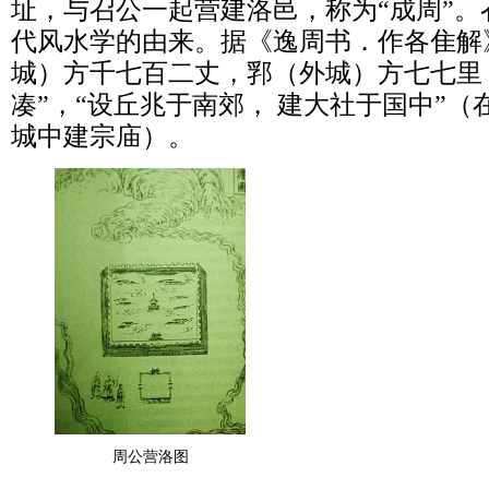
址，与召公一起营建洛邑，称为“成周”。
代风水学的由来。据《逸周书．作各隹解》
城）方千七百二丈，郛（外城）方七七里
凑”，“设丘兆于南郊， 建大社于国中”
城中建宗庙）。
周公营洛图