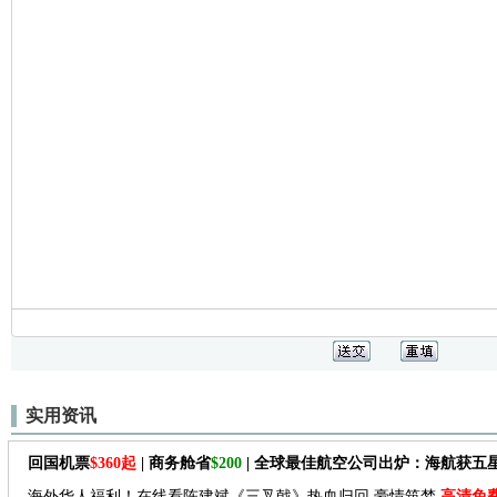
实用资讯
回国机票
$360起
| 商务舱省
$200
| 全球最佳航空公司出炉：海航获五
海外华人福利！在线看陈建斌《三叉戟》热血归回 豪情筑梦
高清免