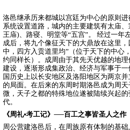
洛邑继承历来都城以宫廷为中心的原则进
系统设置道路，城内的主要建筑有太庙、宗
王庙)、路寝、明堂等“五宫”。 经过一
成后，将九个像征天下的大鼎放在这里，
中，四方入贡道里均”（位于天下的中心
约同样长）。成周由于其先天优越的地理
建设，逐渐形成集政治、经济与军事于一
国历史上以长安地区及洛阳地区为两京并
的局面。在后来的东周时期洛邑成为周天
微，天子之都的特殊地位遂被陆续兴起的
代。
《周礼•考工记》──百工之事皆圣人之作
周公营建洛邑后，在周族原有体制的基础