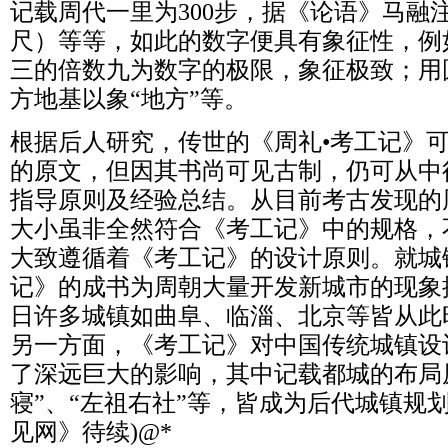
记载周代一里为300步，据《论语》马融
尺）等等，如此的数字便具有象征性，例
三的倍数九为数字的极限，象征极致；用
方地基以象“地方”等。
根据后人研究，传世的《周礼•考工记》
的原文，但因其书尚可见古制，仍可从中
指导原则及经验总结。从目前考古发现的
大小虽非全然符合《考工记》中的规格，
大致遵循着《考工记》的设计原则。就城
记》的成书为周朝大量开发新城市的现象
日许多城镇如曲阜、临淄、北京等皆从此
另一方面，《考工记》对中国传统城镇设
了深远巨大的影响，其中记载都城的布局
寝”、“左祖右社”等，皆成为后代城镇规划
见网》待续)@*