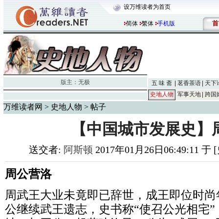
设万维读者为首页
首
简体
繁体
手机版
版主：
无极
五 味 斋
茗香茶语
天下
史地人物
军事天地
跨国
万维读者网
>
史地人物
> 帖子
【中国城市发展史】周
送交者:
阿斯顿
2017年01月26日06:49:11 
周公营洛
周武王大业未竟即已辞世，成王即位时尚
公继续武王遗志，史书称“使召公光相宅