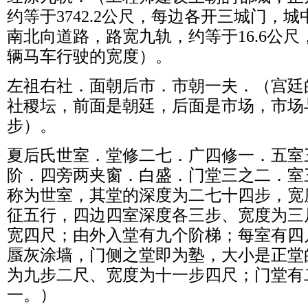
约等于3742.2公尺，每边各开三城门，
南北向道路，路宽九轨，约等于16.6公
辆马车行驶的宽度）。
左祖右社．面朝后市．市朝一夫．（宫廷
社稷坛，前面是朝廷，后面是市场，市场
步）。
夏后氏世室．堂修二七．广四修一．五室
阶．四旁两夹窗．白盛．门堂三之二．室
称为世室，其堂的深度为二七十四步，宽
征五行，四边四室深度各三步、宽度为三
宽四尺；由外入堂有九个阶梯；每室有四
蜃灰涂墙，门侧之堂即为塾，大小是正堂
为九步二尺、宽度为十一步四尺；门堂有
一。）