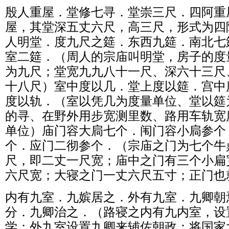
殷人重屋．堂修七寻．堂崇三尺．四阿重
屋，其堂深五丈六尺，高三尺，形式为四
人明堂．度九尺之筵．东西九筵．南北七
室二筵．（周人的宗庙叫明堂，房子的度
为九尺；堂宽九九八十一尺、深六十三尺
十八尺）室中度以几．堂上度以筵．宫中
度以轨．（室以凭几为度量单位、堂以筵
的寻、在野外用步宽测里数、路用车轨宽
单位）庙门容大扃七个．闱门容小扃参个
个．应门二彻参个．（宗庙之门为七个牛
尺，即二丈一尺宽；庙中之门有三个小扁
六尺宽；大寝之门一丈六尺五寸；正门也
内有九室．九嫔居之．外有九室．九卿朝
分．九卿治之．（路寝之内有九内室，设
学；外九室设置九卿来辅佐朝政；将国家