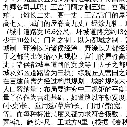
九卿各司其职）王宫门阿之制五雉．宫隅
雉．（雉长二丈、高一丈，王宫宫门的屋
高七丈、城门的屋脊高九丈）经涂九轨．
（城中道路宽16.6公尺、环城道路宽约1
少于10公尺）门阿之制．以为都城之制
城制．环涂以为诸侯经涂．野涂以为都经
子之都的比例缩小其规模，宫门的屋脊高
丈；诸侯都城里道路的宽度等于天子之都
城及郊区道路皆为三轨）综观匠人营国之
在营建前需先经过构思规划，城的规模大
人口容纳量；布局要讲究中正规矩的平衡
量单位作为营建基础，如道路以车轨宽度
(小桌)长、堂用筵(草席)长、门用 (鼎)宽
等。而每种标准尺度又都力求符合模数，
宽9轨、筵长9尺、王城方9里（根据《春