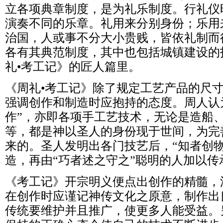
立各项典章制度，是为礼乐制度。行礼仪
演奏不同的乐章。礼用来分别身份；乐用
治国，人或事不分大小贵贱，皆依礼制而
各有其典范制度，其中也包括城镇建设的
礼•考工记》的匠人篇里。
《周礼•考工记》除了规定工艺产品的尺
强调创作和制造时应抱持的态度。周人认
作”，亦即各项手工艺技术，无论是造船
等，都是神以圣人的身份现于世间，为完
来的。圣人发明出各门技艺后，“知者创
造，再由“巧者述之守之”聪明的人加以传
《考工记》开宗明义便点出创作的精髓，
在创作时应谨记神传文化之原意，制作出
传统要维护并且推广，使更多人能受益。