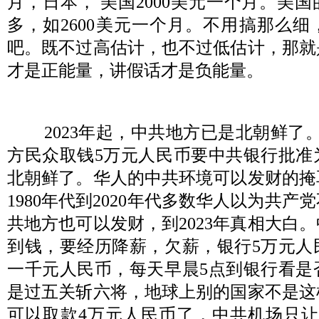
月，日本，
美国
2000
美元一个月。美国
多，如
2600
美元一个月。不用搞那么细
吧。既不过高估计，也不过低估计，那就
才是正能量，讲假话才是负能量。
2023
年起，中共地方已是北朝鲜了
方民众取钱
5
万元人民币要中共银行批准
北朝鲜了。华人的中共环境可以发财的掩
1980
年代到
2020
年代多数华人以为共产党
共地方也可以发财，到
2023
年真相大白。
到钱，要经历降薪，欠薪，银行
5
万元人
一千元人民币，每天早晨
5
点到银行看是
是过五关斩六将，地球上别的国家不是这
可以取款
4
万元人民币了，中共机场只让