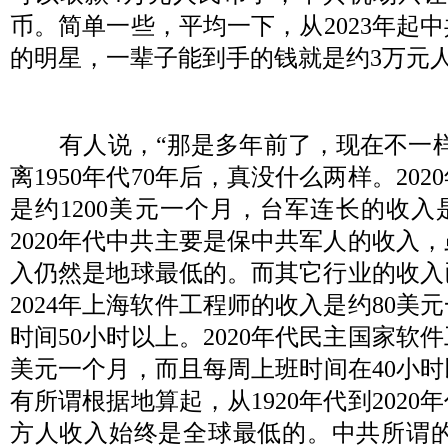
币。简单一些，平均一下，从
2023
年起中
的明星，一辈子能到手的钱就是约
3
万元
有人说，
“
那是多年前了，现在不一
离
1950
年代
70
年后，真没什么两样。
2020
是约
1200
美元一个月，台军连长的收入
2020
年代中共主要是保中共军人的收入，
入仍然是地球最低的。而其它行业的收入
2024
年上海软件工程师的收入是约
80
美元
时间
50
小时以上。
2020
年代民主国家软件
美元一个月，而且每周上班时间在
40
小时
有所谓根据地算起，从
1920
年代到
2020
年
方人收入始终是全球最低的。中共所谓