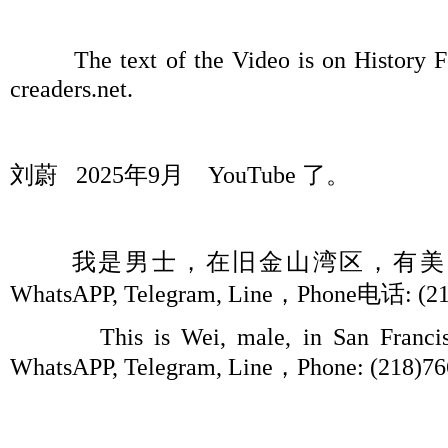
The text of the Video is on History Fo
creaders.net.
刘蔚
2025
年
9
月
YouTube
了。
我是男士，在旧金山湾区，有美
WhatsAPP, Telegram, Line
，
Phone
电话
: (2
This is Wei, male, in San Francisco 
WhatsAPP, Telegram, Line
，
Phone: (218)76