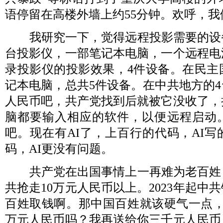
语停留在高楼外墙上约
55
分钟。欢呼，我
我研究一下，觉得远程投影需要的设
台投影仪，一部笔记本电脑，一个远程电
录投影仪的投影效果，
4
件设备。在民主
记本电脑，总共
5
件设备。在中共地方的
4
人民币吧，共产党找到后就被它没收了，
脑都要输入相应的软件，以便远程启动
吧。现在有
AI
了，上百行的代码，
AI
写
码，
AI
更没有问题。
共产党在出国事情上一再难为老百姓
共抢走
10
万元人民币以上。
2023
年起中共
百姓取钱啊。那中国百姓就该硬气一点，
万元人民币吗？我再送给你三千元人民币