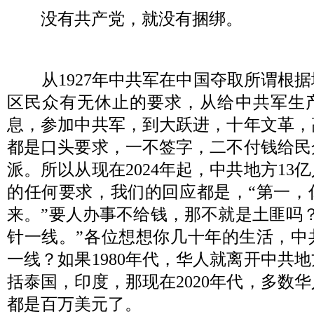
没有共产党，就没有捆绑。
从
1927
年中共军在中国夺取所谓根据
区民众有无休止的要求，从给中共军生
息，参加中共军，到大跃进，十年文革，
都是口头要求，一不签字，二不付钱给民
派。所以从现在
2024
年起，中共地方
13
亿
的任何要求，我们的回应都是，
“
第一，
来。
”
要人办事不给钱，那不就是土匪吗
针一线。
”
各位想想你几十年的生活，中
一线？如果
1980
年代，华人就离开中共地
括泰国，印度，那现在
2020
年代，多数华
都是百万美元了。