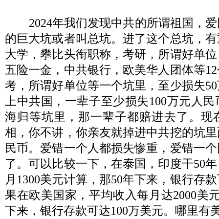
2024
年我们发现中共的所谓祖国，爱
的巨大坑或者叫总坑。进了这个总坑，有
大学，攀比头衔职称，考研，所谓好单位
五险一金，中共银行，欧美华人团体等
12
考，所谓好单位等一个坑里，至少损失
50
上中共国，一辈子至少损失
100
万元人民
海归等坑里，那一辈子都赔进去了。现
相，你不讲，你亲友就掉进中共挖的坑里
民币。爱错一个人都损失惨重，爱错一个
了。可以比较一下，在泰国，印度干
50
年
月
1300
美元计算，那
50
年下来，银行存款
果在欧美国家，平均收入每月达
2000
美
下来，银行存款可达
100
万美元。哪里有