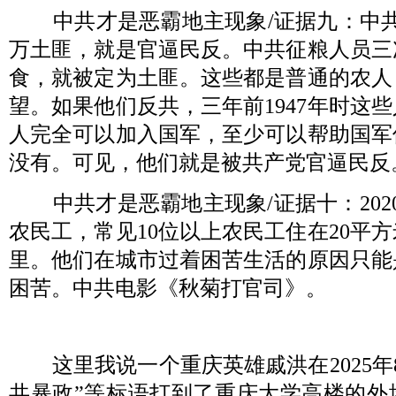
中共才是恶霸地主现象
/
证据九：中
万土匪，就是官逼民反。中共征粮人员三
食，就被定为土匪。这些都是普通的农人
望。如果他们反共，三年前
1947
年时这些
人完全可以加入国军，至少可以帮助国军
没有。可见，他们就是被共产党官逼民反
中共才是恶霸地主现象
/
证据十：
202
农民工，常见
10
位以上农民工住在
20
平方
里。他们在城市过着困苦生活的原因只能
困苦。中共电影《秋菊打官司》。
这里我说一个重庆英雄戚洪在
2025
年
共暴政”等标语打到了重庆大学高楼的外