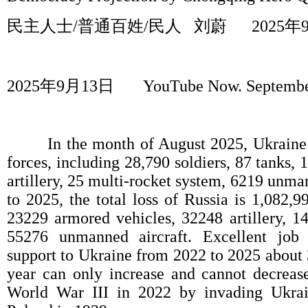
民主人士
/
普通百姓
/
民人
刘蔚
2025
年
2025
年
9
月
13
日
YouTube Now. September
In the month of August 2025, Ukraine h
forces, including 28,790 soldiers, 87 tanks,
artillery, 25 multi-rocket system, 6219 unma
to 2025, the total loss of Russia is 1,082,9
23229 armored vehicles, 32248 artillery, 1
55276 unmanned aircraft. Excellent job
support to Ukraine from 2022 to 2025 about 3
year can only increase and cannot decrease
World War III in 2022 by invading Ukra