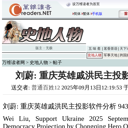
设万维读者为首页
首
简体
繁体
手机版
版主：
无极
五 味 斋
茗香茶语
天下
史地人物
军事天地
跨国
万维读者网
>
史地人物
> 帖子
刘蔚: 重庆英雄戚洪民主投影
送交者:
普通百姓12
2025年09月13日12:19:53
刘蔚
:
重庆英雄戚洪民主投影软件分析
94
Wei Liu, Support Ukraine 2025 Septem
Democracy Projection by Chongqing Hero Q