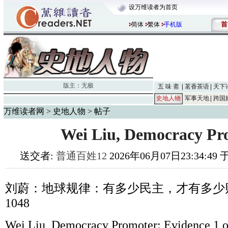
设万维读者为首页
首
简体
繁体
手机版
版主：
无极
五 味 斋
茗香茶语
天下
史地人物
军事天地
跨国
万维读者网
>
史地人物
> 帖子
Wei Liu, Democracy Pr
送交者:
普通百姓12
2026年06月07日23:34:49
刘蔚：地球规律：有多少民主，才有多少
1048
Wei Liu, Democracy Promoter: Evidence 1 o