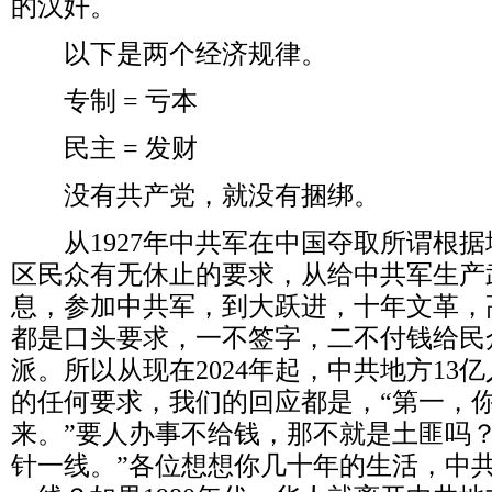
的汉奸。
以下是两个经济规律。
专制
=
亏本
民主
=
发财
没有共产党，就没有捆绑。
从
1927
年中共军在中国夺取所谓根据
区民众有无休止的要求，从给中共军生产
息，参加中共军，到大跃进，十年文革，
都是口头要求，一不签字，二不付钱给民
派。所以从现在
2024
年起，中共地方
13
亿
的任何要求，我们的回应都是，
“
第一，
来。
”
要人办事不给钱，那不就是土匪吗
针一线。
”
各位想想你几十年的生活，中