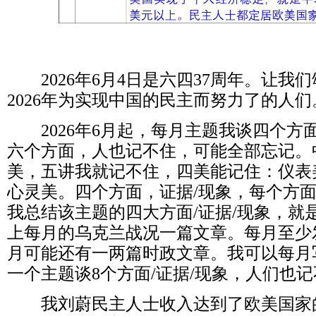
2026
年
6
月
4
日是六四
37
周年。让我们
2026
年为实现中国的民主而努力了的人们
2026
年
6
月起，每月主题我谈四个方
六个方面，人也记不住，可能全部忘记。
美，五讲我就记不住，四美能记住：仪表
心灵美。四个方面，证据
/
现象，每个方
我总结该主题的四大方面
/
证据
/
现象，就
上每月的乌克兰战况一篇文章。每月至少
月可能还有一两篇时政文章。我可以每月
一个主题谈
8
个方面
/
证据
/
现象，人们也记
我刘蔚民主人士收入达到了欧美国家