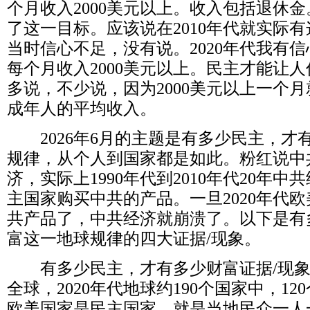
个月收入
2000
美元以上。收入包括退休金
了这一目标。应该说在
2010
年代就实际有
当时信心不足，没有说。
2020
年代我有信
每个月收入
2000
美元以上。民主才能让人
多说，不少说，因为
2000
美元以上一个月
成年人的平均收入。
2026
年
6
月的主题是有多少民主，才
规律，从个人到国家都是如此。粉红说中
济，实际上
1990
年代到
2010
年代
20
年中共
主国家购买中共的产品。一旦
2020
年代欧
共产品了，中共经济就崩溃了。以下是有
富这一地球规律的四大证据
/
现象。
有多少民主，才有多少财富证据
/
现
全球，
2020
年代地球约
190
个国家中，
120
欧美国家是民主国家，就是当地民众一人