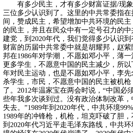
有多少民主，才有多少财富证据
/
现
三位多少认识到了。这里的中共常委指在
间，赞成民主，希望增加中共环境的民主
的民主，并且在民众中有一定号召力的中
建党，到
2020
年代，我们觉得多少认识到
财富的历届中共常委中就是胡耀邦，赵紫
邦在
1986
年对学潮，不愿如邓小平，薄一
更多学生，不愿意中国的民主减少，所以
年对民主运动，也是不愿如邓小平，李先
杀学生，市民，不愿意中国的民主被机枪
了。
2012
年温家宝在两会时说，“中国必
些年我多次谈到过。没有政治体制改革，
失去。”
1989
年到
2020
年代，中共环境
99
1989
年的冲锋枪，机枪，坦克吓破了胆，
到
2020
年代习近平走毛泽东路线，中共环