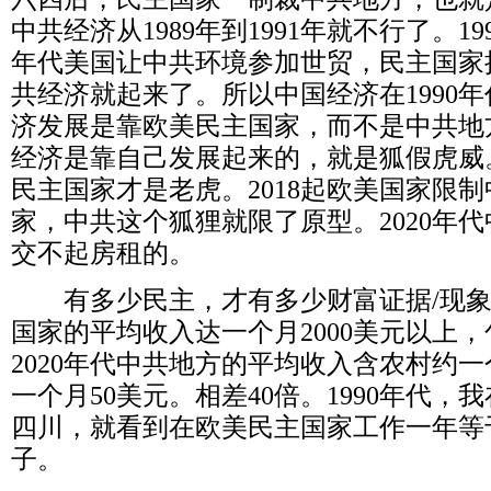
中共经济从
1989
年到
1991
年就不行了。
19
年代美国让中共环境参加世贸，民主国家
共经济就起来了。所以中国经济在
1990
年
济发展是靠欧美民主国家，而不是中共地
经济是靠自己发展起来的，就是狐假虎威
民主国家才是老虎。
2018
起欧美国家限制
家，中共这个狐狸就限了原型。
2020
年代
交不起房租的。
有多少民主，才有多少财富证据
/
现
国家的平均收入达一个月
2000
美元以上，
2020
年代中共地方的平均收入含农村约一
一个月
50
美元。相差
40
倍。
1990
年代，我
四川，就看到在欧美民主国家工作一年等
子。