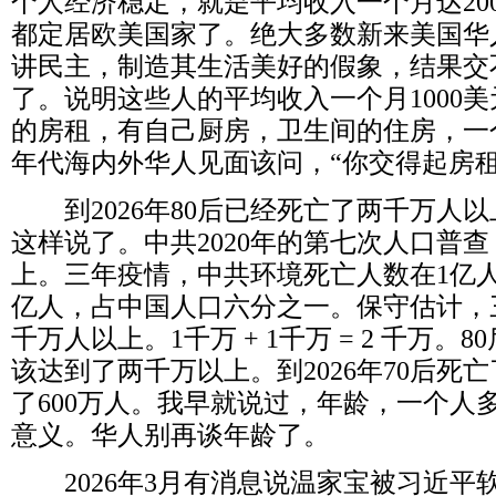
个人经济稳定，就是平均收入一个月达
20
都定居欧美国家了。绝大多数新来美国华
讲民主，制造其生活美好的假象，结果交
了。说明这些人的平均收入一个月
1000
美
的房租，有自己厨房，卫生间的住房，一
年代海内外华人见面该问，“你交得起房租
到
2026
年
80
后已经死亡了两千万人以
这样说了。中共
2020
年的第七次人口普查
上。三年疫情，中共环境死亡人数在
1
亿
亿人，占中国人口六分之一。保守估计，
千万人以上。
1
千万
+ 1
千万
= 2
千万。
80
该达到了两千万以上。到
2026
年
70
后死亡
了
600
万人。我早就说过，年龄，一个人
意义。华人别再谈年龄了。
2026
年
3
月有消息说温家宝被习近平