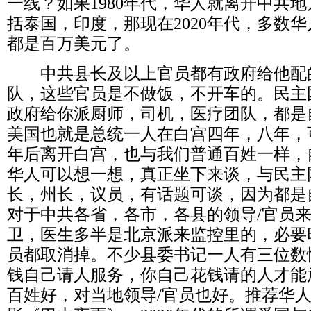
一线？如果
1980
年代，华人就离开中共地
括泰国，印度，那现在
2020
年代，多数华
都是百万美元了。
中共县长及以上官员都有政府给他配
队，这些官员是不做饭，不开车的。民主
政府给你派厨师，司机，医疗团队，都是
美国也就是总统一人在白宫四年，八年，
年后离开白宫，也与我们普通百姓一样，
华人可以想一想，真正坐下来谈，与民主
长，州长，议员，有话题可谈，因为都是
对于中共各省，各市，各县的领导
/
官员
卫，医生多半是北京派来监控里的，必要
员都取消掉。不少县委书记一人有三位数
钱自己请人服务，你自己花钱请的人才能
百姓好，对当地领导
/
官员也好。推荐华