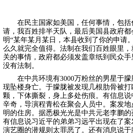
在民主国家如美国，任何事情，包括
请，我百姓排半天队，最后美国县政府都
明
“
某年某月某日，本县收到了你的申请
么久就完全值得。法制在我们百姓眼里，
关的事情，政府都必须发盖章纸到民众手
没有法制。
在中共环境有
3000
万粉丝的男星于朦
现坠楼身亡。于朦胧被发现几根肋骨被打
颗，下体撕裂，身上多处伤痕。有信息说
辛奇，导演程青松在聚会人员中。案发地
明的住房。据悉极光光是中共元老李鹏的
有信息说习近平的弟弟习远平出现在了案
演艺圈的潜规则太罪恶了。还有消息说于