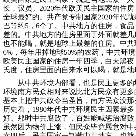
长，议员。
2020
年代欧美民主国家的住房
全球最好的。共产党专制国家
2020
年代就
巴等约
5
，
6
个了。中共地方的住房，食品
差的。中共地方的住房里面于外面就差几
也不能喝，就是地球上最差的住房。中共
6%
，每年用掉地球
50%
的农药，中共环境
欧美民主国家的住房一年四季，白天黑夜
氏度，住房里面的自来水可以喝，就是地
从中共环境内部看，也是民主更多的
环境南方民众相对来说比北方民众有更多
基本上把中共政令当圣旨，南方民众没那
历史看，
1980
年代中共环境民主因素最多
好。那时中共腐败了，百姓能喊惩治腐败
虽然因为物价上涨，但民众毕竟愿意对中
六四后，民主国家一制裁中共地方，也就