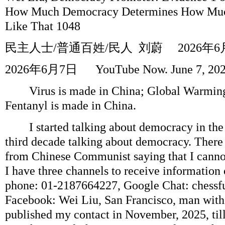
How Much Democracy Determines How Much
Like That 1048
民主人士
/
普通百姓
/
民人
刘蔚
2026
年
6
2026
年
6
月
7
日
YouTube Now. June 7, 20
Virus is made in China; Global Warmingi
Fentanyl is made in China.
I started talking about democracy in the 
third decade talking about democracy. There
from Chinese Communist saying that I canno
I have three channels to receive information 
phone: 01-2187664227, Google Chat: chess
Facebook: Wei Liu, San Francisco, man with a
published my contact in November, 2025, til