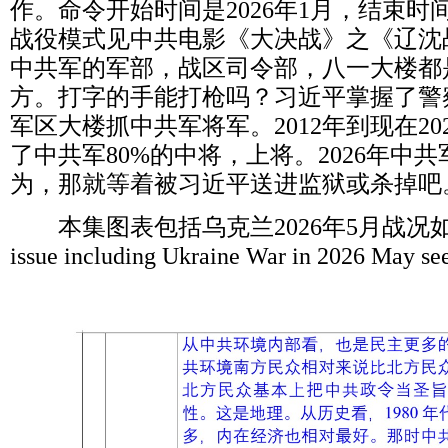
作。命令开始时间是
2026
年
1
月，结束时
战役模式见中共电影《大决战》之《辽沈
中共军的军部，战区司令部，八一大楼都
方。打字的手能打枪吗？习近平掌握了警
军区大楼抓中共军将军。
2012
年到现在
20
了中共军
80%
的中将，上将。
2026
年中共
为，那就等着被习近平送进监狱或杀掉吧
本集图表包括乌克兰
2026
年
5
月战况
issue including Ukraine War in 2026 May se