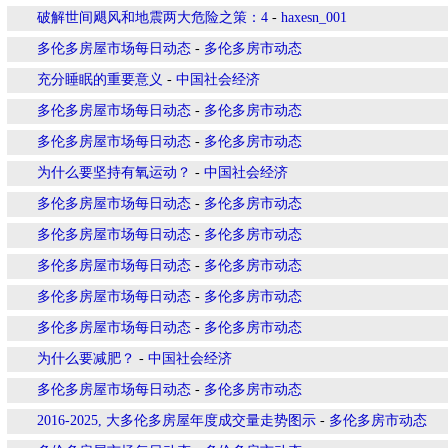
破解世间飓风和地震两大危险之策：4
-
haxesn_001
多伦多房屋市场每日动态
-
多伦多房市动态
充分睡眠的重要意义
-
中国社会经济
多伦多房屋市场每日动态
-
多伦多房市动态
多伦多房屋市场每日动态
-
多伦多房市动态
为什么要坚持有氧运动？
-
中国社会经济
多伦多房屋市场每日动态
-
多伦多房市动态
多伦多房屋市场每日动态
-
多伦多房市动态
多伦多房屋市场每日动态
-
多伦多房市动态
多伦多房屋市场每日动态
-
多伦多房市动态
多伦多房屋市场每日动态
-
多伦多房市动态
为什么要减肥？
-
中国社会经济
多伦多房屋市场每日动态
-
多伦多房市动态
2016-2025, 大多伦多房屋年度成交量走势图示
-
多伦多房市动态