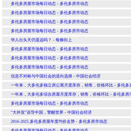
多伦多房屋市场每日动态
-
多伦多房市动态
多伦多房屋市场每日动态
-
多伦多房市动态
多伦多房屋市场每日动态
-
多伦多房市动态
多伦多房屋市场每日动态
-
多伦多房市动态
华人出头天仍遥远吗？
-
每條街上
多伦多房屋市场每日动态
-
多伦多房市动态
多伦多房屋市场每日动态
-
多伦多房市动态
多伦多房屋市场每日动态
-
多伦多房市动态
信息不对称与中国社会的逆向选择
-
中国社会经济
一年来，大多伦多独立房公寓月度库存，销售，价格环比
-
多伦多
一年来，大多伦多综合房屋月度库存，销售，价格环比
-
多伦多房
多伦多房屋市场每日动态
-
多伦多房市动态
“大外宣”误导中国，警醒世界
-
中国社会经济
2016-2025,多伦多房屋年度均价走势
-
多伦多房市动态
多伦多房屋市场每日动态
-
多伦多房市动态