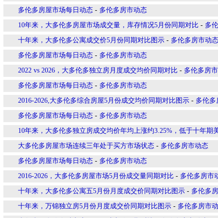
多伦多房屋市场每日动态
-
多伦多房市动态
10年来，大多伦多房屋市场成交量，库存情况5月份同期对比
-
多
十年来，大多伦多公寓成交价5月份同期对比图示
-
多伦多房市动
多伦多房屋市场每日动态
-
多伦多房市动态
2022 vs 2026，大多伦多独立房月度成交均价同期对比
-
多伦多房市
多伦多房屋市场每日动态
-
多伦多房市动态
2016-2026,大多伦多综合房屋5月份成交均价同期对比图示
-
多伦多
多伦多房屋市场每日动态
-
多伦多房市动态
10年来，大多伦多独立房成交均价年均上涨约3.25%，低于十年期美
大多伦多房屋市场连续三年处于买方市场状态
-
多伦多房市动态
多伦多房屋市场每日动态
-
多伦多房市动态
2016-2026，大多伦多房屋市场5月份成交量同期对比
-
多伦多房市
十年来，大多伦多公寓五5月份月度成交价同期对比图示
-
多伦多
十年来，万锦独立房5月份月度成交价同期对比图示
-
多伦多房市