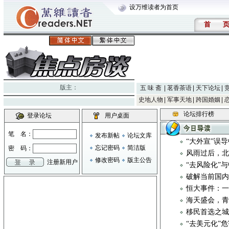
设万维读者为首页
首
版主：
五 味 斋
茗香茶语
天下论坛
史地人物
军事天地
跨国婚姻
论坛排行榜
登录论坛
用户桌面
笔 名：
发布新帖
论坛文库
“大外宣”误
忘记密码
简洁版
密 码：
风雨过后，
修改密码
版主公告
注册新用户
“去风险化”
破解当前国
恒大事件：
海天盛会，
移民首选之
“去美元化”