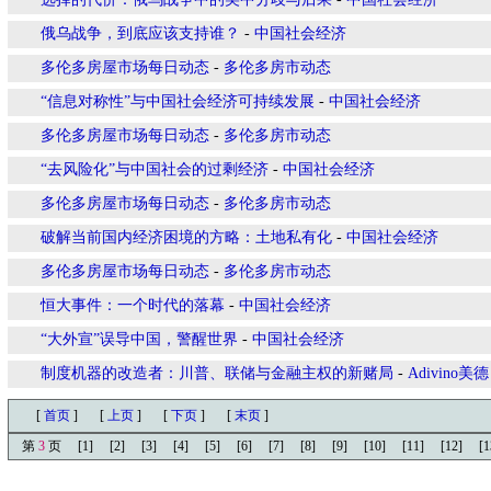
俄乌战争，到底应该支持谁？
-
中国社会经济
多伦多房屋市场每日动态
-
多伦多房市动态
“信息对称性”与中国社会经济可持续发展
-
中国社会经济
多伦多房屋市场每日动态
-
多伦多房市动态
“去风险化”与中国社会的过剩经济
-
中国社会经济
多伦多房屋市场每日动态
-
多伦多房市动态
破解当前国内经济困境的方略：土地私有化
-
中国社会经济
多伦多房屋市场每日动态
-
多伦多房市动态
恒大事件：一个时代的落幕
-
中国社会经济
“大外宣”误导中国，警醒世界
-
中国社会经济
制度机器的改造者：川普、联储与金融主权的新赌局
-
Adivino美德
[
首页
]
[
上页
]
[
下页
]
[
末页
]
第
3
页
[1]
[2]
[3]
[4]
[5]
[6]
[7]
[8]
[9]
[10]
[11]
[12]
[1