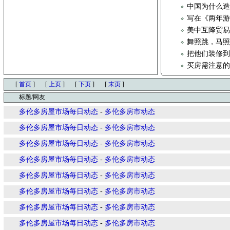
中国为什么
写在《两年
美中互降贸
舞照跳，马
把他们装修
买房需注意的
[
首页
]
[
上页
]
[
下页
]
[
末页
]
标题/网友
多伦多房屋市场每日动态
-
多伦多房市动态
多伦多房屋市场每日动态
-
多伦多房市动态
多伦多房屋市场每日动态
-
多伦多房市动态
多伦多房屋市场每日动态
-
多伦多房市动态
多伦多房屋市场每日动态
-
多伦多房市动态
多伦多房屋市场每日动态
-
多伦多房市动态
多伦多房屋市场每日动态
-
多伦多房市动态
多伦多房屋市场每日动态
-
多伦多房市动态