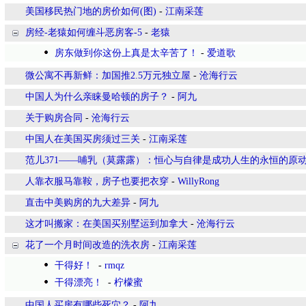
美国移民热门地的房价如何(图)
-
江南采莲
房经-老猿如何缠斗恶房客-5
-
老猿
房东做到你这份上真是太辛苦了！
-
爱道歌
微公寓不再新鲜：加国推2.5万元独立屋
-
沧海行云
中国人为什么亲睐曼哈顿的房子？
-
阿九
关于购房合同
-
沧海行云
中国人在美国买房须过三关
-
江南采莲
范儿371——哺乳（莫露露）：恒心与自律是成功人生的永恒的原
人靠衣服马靠鞍，房子也要把衣穿
-
WillyRong
直击中美购房的九大差异
-
阿九
这才叫搬家：在美国买别墅运到加拿大
-
沧海行云
花了一个月时间改造的洗衣房
-
江南采莲
干得好！
-
rmqz
干得漂亮！
-
柠檬蜜
中国人买房有哪些死穴？
-
阿九