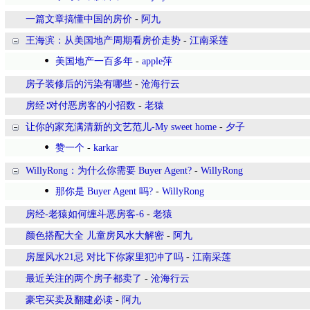
一篇文章搞懂中国的房价
-
阿九
王海滨：从美国地产周期看房价走势
-
江南采莲
美国地产一百多年
-
apple萍
房子装修后的污染有哪些
-
沧海行云
房经∶对付恶房客的小招数
-
老猿
让你的家充满清新的文艺范儿-My sweet home
-
夕子
赞一个
-
karkar
WillyRong：为什么你需要 Buyer Agent?
-
WillyRong
那你是 Buyer Agent 吗?
-
WillyRong
房经-老猿如何缠斗恶房客-6
-
老猿
颜色搭配大全 儿童房风水大解密
-
阿九
房屋风水21忌 对比下你家里犯冲了吗
-
江南采莲
最近关注的两个房子都卖了
-
沧海行云
豪宅买卖及翻建必读
-
阿九