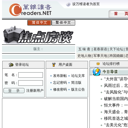
设万维读者为首页
首
版主：
五 味 斋
茗香茶语
天下论坛
史地人物
军事天地
跨国婚姻
论坛排行榜
登录论坛
用户桌面
笔 名：
发布新帖
论坛文库
“大外宣”误
忘记密码
简洁版
密 码：
风雨过后，
修改密码
版主公告
注册新用户
“去风险化”
破解当前国
恒大事件：
海天盛会，
移民首选之
“去美元化”