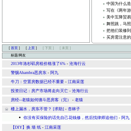
中国为什么
写在《两年
美中互降贸
舞照跳，马
把他们装修
买房需注意的
[
首页
]
[
上页
]
[ 下页 ]
[ 末页 ]
标题/网友
2013年洛杉矶房租价格涨了6%
-
沧海行云
警惕Ahambra恶房东
-
阿九
牛刀：空置房数据已经不重要
-
江南采莲
投资日记：房产市场将走向灭亡
-
沧海行云
房经--老猿如何缠斗恶房客（完）
-
老猿
楼上漏水，房东不管？ [求助]
-
杏林子
你没有买保险的话先自己花钱修，然后找律师追他们
-
阿九
【DIY】换 墙 纸
-
江南采莲