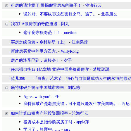
租房的请注意了,警惕假冒房东的骗子！
-
沧海行云
说的对。不要纵容这些害群之马、骗子。
-
北美朋友
我在LA做房东的奇葩遭遇
-
阿九
这个房东很奇葩！！
-
onetime
买房之缘份篇 - 乡村别墅（上）
-
江南采莲
新建房买卖中的甲方乙方.
-
WillyRong
房产的淡季已到，请接令！
-
夕子
任志强自掏12.1亿拿地 竟称中国房价很便宜
-
梦境甜甜
范儿390——『白夜』艺术节：恒心与自律是成功人生的永恒的原
底特律破产警示中国城市未来
-
刘以栋
Agree with you!
-
PH
底特律破产是老黑搞得，可不是只能发生在美国吗。
-
西尼
如何计算出租房产的投资回报率
-
沧海行云
投资成本是指你购买房子时
-
apple萍
学习了，膜拜中……
-
jary