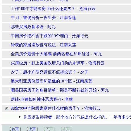
工作100年才能买房 为什么还要买？
-
沧海行云
牛刀：警惕房价一夜生变
-
江南采莲
那些买房必备术语
-
阿九
中国房价绝不会下跌的19个理由
-
沧海行云
钟表的家居摆放也有说法
-
江南采莲
全美房价最贵十大邮编 前两名都在加州硅谷
-
阿九
买房经历：赶上美国政府关门前的末班车
-
沧海行云
夕子：超小户型究竟值不值得投资？
-
夕子
澳大利亚房价最高和最低的10个区
-
江南采莲
晒美国买房子的账目清单：那是不断花钱的开始
-
阿九
房经-老猿如何缠斗恶房客-4
-
老猿
加拿大中产阶级家庭住什么样的房子？
-
沧海行云
你应该告诉读者，那个地方的气候是什么样的。一年有多少
[
首页
]
[
上页
]
[ 下页 ]
[ 末页 ]