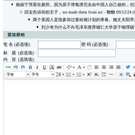
杨振宁哭晕在厕所。因为原子弹氢弹完全由中国人自己做的，但
回去告诉你的主子，we made them from scr
- 覅覅 09/12/24 (
两个美国人是指参加过曼哈顿计划的寒春。她丈夫阳早
刘少奇为什么不向毛泽东推荐辅仁大学原子物理硕
笔 名 (必选项):
密 码 (必选项):
标 题 (必选项):
内 容 (选填项):
字体
字号