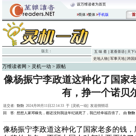
设万维读者为首页
首
简体
繁体
手机版
版主：
五 味 斋
茗香茶语
天下
史地人物
军事天地
跨国
万维读者网
>
灵机一动
> 跟帖
像杨振宁李政道这种化了国家
有，挣一个诺贝
送交者:
覅覅
2024月09月11日22:14:33 于 [灵机一动]
发送悄悄话
回 答:
想想人家邓稼先，都还没到我这年纪就死了，我已经幸福百倍了。
由
覅覅
像杨振宁李政道这种化了国家老多的钱，