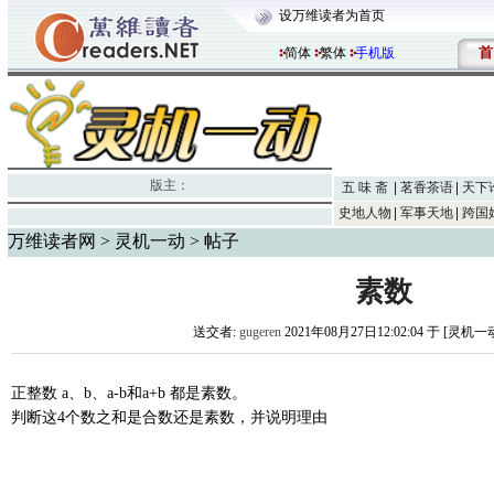
设万维读者为首页
首
简体
繁体
手机版
版主：
五 味 斋
茗香茶语
天下
史地人物
军事天地
跨国
万维读者网
>
灵机一动
> 帖子
素数
送交者:
gugeren
2021年08月27日12:02:04 于 [灵机一
正整数 a、b、a-b和a+b 都是素数。
判断这4个数之和是合数还是素数，并说明理由