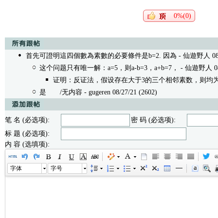
0%(0)
首先可證明這四個數為素數的必要條件是b=2. 因為
- 仙遊野人 08/2
这个问题只有唯一解：a=5，则a-b=3，a+b=7，
- 仙遊野人 08/
证明：反证法，假设存在大于3的三个相邻素数，则均
是
/无内容 - gugeren 08/27/21 (2602)
笔 名 (必选项):
密 码 (必选项):
标 题 (必选项):
内 容 (选填项):
字体
字号