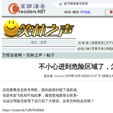
设万维读者为首页
首
简体
繁体
手机版
版主：
若男
五 味 斋
茗香茶语
天下
史地人物
军事天地
跨国
万维读者网
>
笑林之声
> 帖子
不小心进到危险区域了，
送交者:
shcjsaud
2018年10月14日04:25:07 于 [笑林之
总统要乘坐总统专用机，因此政府封锁了该机场。
但是有架飞机却不知此事，慢悠悠地跟塔台联系~
当这位驾驶员发现了自己犯了大错误，会有怎样的反应呢？
https://youtu.be/5zRrNzI6ktk