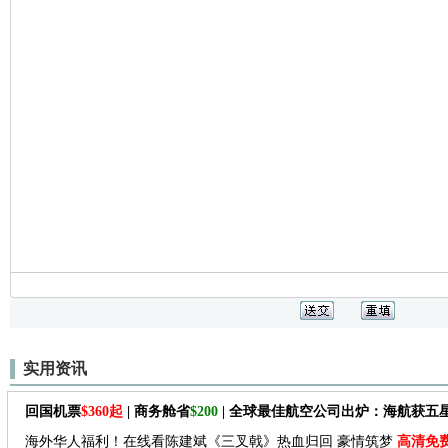
实用资讯
回国机票
$360起
| 商务舱省
$200
| 全球最佳航空公司出炉：海航获五
海外华人福利！在线看陈建斌《三叉戟》热血归回 豪情筑梦
高清免