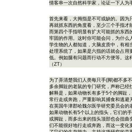
情客串一次自然科学家，论证一下人为
首先来看，大拇指是不可或缺的。因为
再就抓东西的角度看，至少三个手指才
而第四个手指明显有扩大可能抓的东西
牢固的作用。这时你可能会问，为什么
学生物的人都知道，大脑皮质中，有相
处理系统了，如果是六指的话就会占用
低。例如腿有问题而行动不方便等。这
（ZT）
为了弄清楚我们人类每只手(脚)都不多
多余脚趾的老鼠的专门研究，声称已经
解释是，如果动物长有多于5个的脚趾
常行走或奔跑，严重影响其捕食和逃避
在英国牛津郡哈魏尔医学研究委员会的
如果动物长有5个以上的指头，它们的
或脚趾，而多出来的指头顶部也会扭曲
们不能很好地行走或奔跑，而这一变化
了它们的生存能力。主持这项研究的克