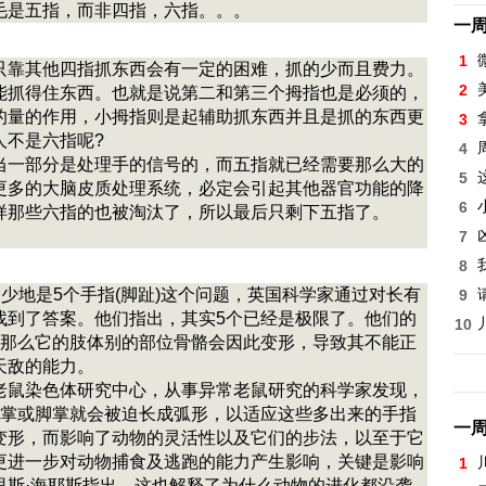
毛是五指，而非四指，六指。。。
一
1
只靠其他四指抓东西会有一定的困难，抓的少而且费力。
2
能抓得住东西。也就是说第二和第三个拇指也是必须的，
的量的作用，小拇指则是起辅助抓东西并且是抓的东西更
3
人不是六指呢?
4
当一部分是处理手的信号的，而五指就已经需要那么大的
5
更多的大脑皮质处理系统，必定会引起其他器官功能的降
6
样那些六指的也被淘汰了，所以最后只剩下五指了。
7
8
不少地是5个手指(脚趾)这个问题，英国科学家通过对长有
9
找到了答案。他们指出，其实5个已经是极限了。他们的
10
，那么它的肢体别的部位骨骼会因此变形，导致其不能正
天敌的能力。
老鼠染色体研究中心，从事异常老鼠研究的科学家发现，
手掌或脚掌就会被迫长成弧形，以适应这些多出来的手指
一
变形，而影响了动物的灵活性以及它们的步法，以至于它
更进一步对动物捕食及逃跑的能力产生影响，关键是影响
1
里斯·海耶斯指出，这也解释了为什么动物的进化都沿袭