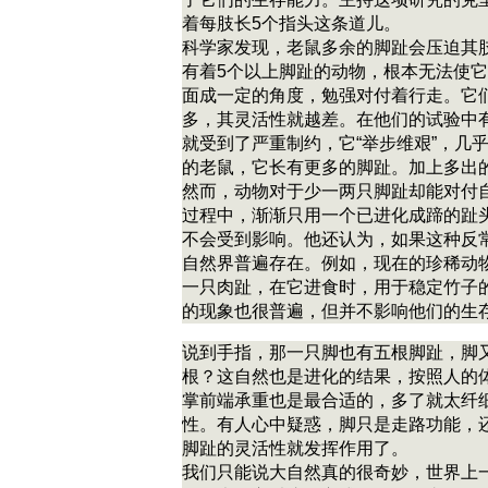
着每肢长5个指头这条道儿。
科学家发现，老鼠多余的脚趾会压迫其
有着5个以上脚趾的动物，根本无法使
面成一定的角度，勉强对付着行走。它
多，其灵活性就越差。在他们的试验中
就受到了严重制约，它“举步维艰”，几
的老鼠，它长有更多的脚趾。加上多出
然而，动物对于少一两只脚趾却能对付
过程中，渐渐只用一个已进化成蹄的趾
不会受到影响。他还认为，如果这种反
自然界普遍存在。例如，现在的珍稀动
一只肉趾，在它进食时，用于稳定竹子
的现象也很普遍，但并不影响他们的生存
说到手指，那一只脚也有五根脚趾，脚
根？这自然也是进化的结果，按照人的
掌前端承重也是最合适的，多了就太纤
性。有人心中疑惑，脚只是走路功能，
脚趾的灵活性就发挥作用了。
我们只能说大自然真的很奇妙，世界上