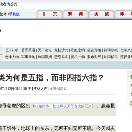
读者为首页
首
页
新
闻
视
频
博
繁体
手机版
五 味 斋
茗香茶语
天下论坛
竞技沙龙
彩虹之约
摄友部落
诗词歌赋
七荤八
史地人物
军事天地
跨国婚姻
恋恋风尘
灵机一动
股市财经
加国移民
流行前
类为何是五指，而非四指六指？
07月12日08:12:50 于 [笑林之声]
发送悄悄话
与母老虎的区别（
）。赢赢批
杠精附体，扯扯母夜叉母老虎的区别
。
碗干饭外，地球上的东东，无所不知无所不晓。今天就友