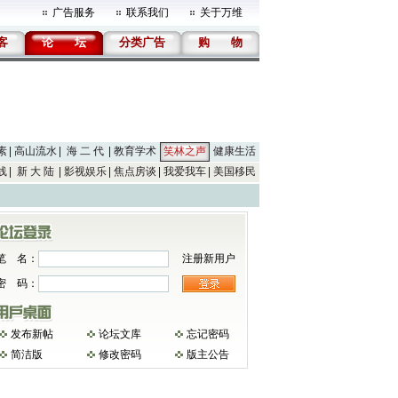
广告服务
联系我们
关于万维
客
论
坛
分类广告
购
物
素
高山流水
海 二 代
教育学术
笑林之声
健康生活
线
新 大 陆
影视娱乐
焦点房谈
我爱我车
美国移民
笔 名：
注册新用户
密 码：
发布新帖
论坛文库
忘记密码
简洁版
修改密码
版主公告