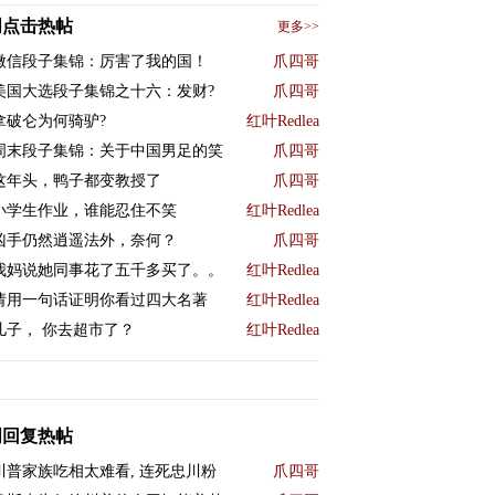
周点击热帖
更多>>
微信段子集锦：厉害了我的国！
爪四哥
美国大选段子集锦之十六：发财?
爪四哥
拿破仑为何骑驴?
红叶Redlea
周末段子集锦：关于中国男足的笑
爪四哥
这年头，鸭子都变教授了
爪四哥
小学生作业，谁能忍住不笑
红叶Redlea
凶手仍然逍遥法外，奈何？
爪四哥
我妈说她同事花了五千多买了。。
红叶Redlea
请用一句话证明你看过四大名著
红叶Redlea
儿子， 你去超市了？
红叶Redlea
周回复热帖
川普家族吃相太难看, 连死忠川粉
爪四哥