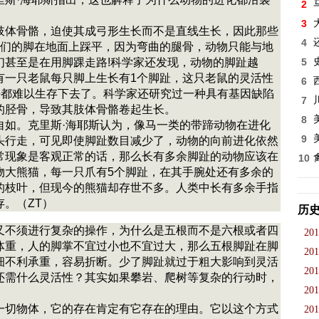
2
3
肢体骨骼，迫使其成弓形生长而不是直线生长，因此那些
4
它们的脚在地面上踩平，因为弯曲的腿骨，动物只能与地
们甚至是在用脚踝走路!科学家还发现，动物的脚趾越
5
有一只老鼠每只脚上生长有1个脚趾，这只老鼠的灵活性
6
乎都难以生存下去了。科学家还研究过一种具有基因缺陷
7
的胫骨，导致其肢体骨骼卷起生长。
8
自如。克里斯·海耶斯认为，像马一类的带蹄动物在进化
9
头行走，可见即使脚趾数目减少了，动物的向前进化依然
常现象是客观正常的话，那么长有多余脚趾的动物应该在
10
物大熊猫，每一只爪有5个脚趾，在其手腕处还有多余的
的枝叶，但现今的熊猫却存世不多。人类中长有多余手指
。（ZT）
历
又不须进行复杂的操作，为什么是五根而不是六根或者四
201
体重，人的脚掌不宜过小也不宜过大，那么五根脚趾在脚
201
细不利承重，容易折断。少了脚趾就过于粗大影响到灵活
201
还需什么灵活性？其实如果攀岩、爬树等复杂的行动时，
201
一切物体，它的存在肯定有它存在的理由。它以这个方式
201