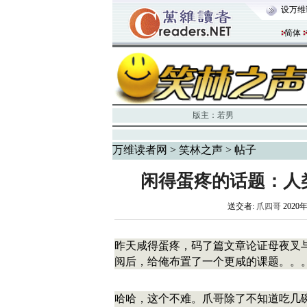
设万维
简体
版主：
若男
万维读者网
>
笑林之声
> 帖子
闲得蛋疼的话题：人
送交者:
爪四哥
2020年
昨天咸得蛋疼，码了篇文章论证母夜叉
阅后，给俺布置了一个更咸的课题。。
哈哈，这个不难。爪哥除了不知道吃几