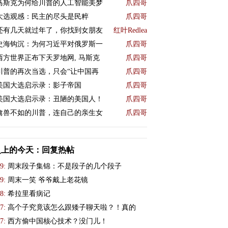
马斯克为何给川普的人工智能美梦
爪四哥
大选观感：民主的尽头是民粹
爪四哥
还有几天就过年了，你找到女朋友
红叶Redlea
史海钩沉：为何习近平对俄罗斯一
爪四哥
西方世界正布下天罗地网, 马斯克
爪四哥
川普的再次当选，只会“让中国再
爪四哥
美国大选启示录：影子帝国
爪四哥
美国大选启示录：丑陋的美国人！
爪四哥
禽兽不如的川普，连自己的亲生女
爪四哥
史上的今天：回复热帖
9:
周末段子集锦：不是段子的几个段子
9:
周末一笑 爷爷戴上老花镜
8:
希拉里看病记
7:
高个子究竟该怎么跟矮子聊天啦？！真的
7:
西方偷中国核心技术？没门儿！