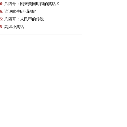
6:
爪四哥：刚来美国时闹的笑话-9
6:
谁说吹牛b不花钱?
5:
爪四哥：人民帀的传说
5:
高温小笑话