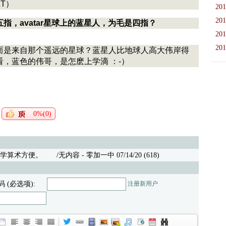
T）
201
201
，avatar星球上的蓝星人，为毛是四指？
201
201
而是来自那个遥远的星球？蓝星人比地球人高大伟岸得
，蓝色的伟哥，是怎麽上学滴 ：-）
0%(0)
，学算术方便。
/无内容 - 零加一中 07/14/20 (618)
码 (必选项):
注册新用户