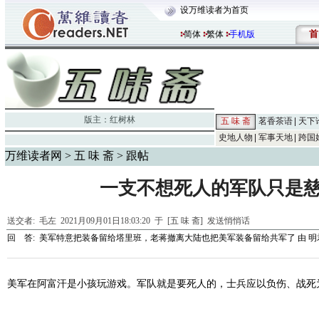
设万维读者为首页
首
简体
繁体
手机版
版主：
红树林
五 味 斋
茗香茶语
天下
史地人物
军事天地
跨国
万维读者网
>
五 味 斋
> 跟帖
一支不想死人的军队只是
送交者:
毛左
2021月09月01日18:03:20 于 [五 味 斋]
发送悄悄话
回 答:
美军特意把装备留给塔里班，老蒋撤离大陆也把美军装备留给共军了
由
明
美军在阿富汗是小孩玩游戏。军队就是要死人的，士兵应以负伤、战死