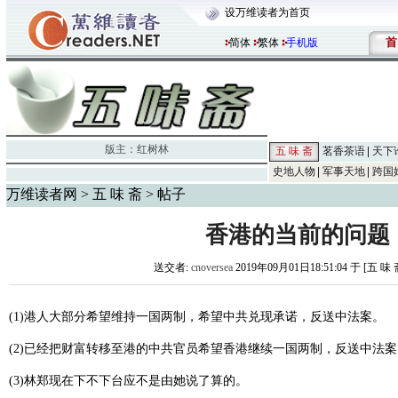
设万维读者为首页
首
简体
繁体
手机版
版主：
红树林
五 味 斋
茗香茶语
天下
史地人物
军事天地
跨国
万维读者网
>
五 味 斋
> 帖子
香港的当前的问题
送交者:
cnoversea
2019年09月01日18:51:04 于 [五 味
(1)港人大部分希望维持一国两制，希望中共兑现承诺，反送中法案。
(2)已经把财富转移至港的中共官员希望香港继续一国两制，反送中法案
(3)林郑现在下不下台应不是由她说了算的。