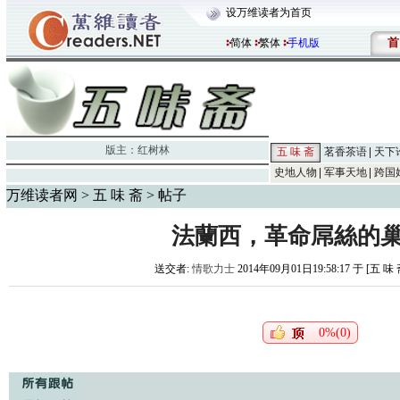
设万维读者为首页
首
简体
繁体
手机版
版主：
红树林
五 味 斋
茗香茶语
天下
史地人物
军事天地
跨国
万维读者网
>
五 味 斋
> 帖子
法蘭西，革命屌絲的
送交者:
情歌力士
2014年09月01日19:58:17 于 [五 味
0%(0)