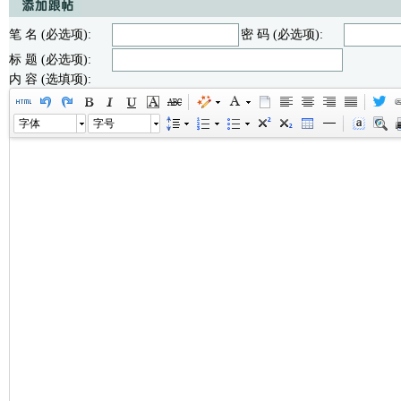
笔 名 (必选项):
密 码 (必选项):
标 题 (必选项):
内 容 (选填项):
字体
字号