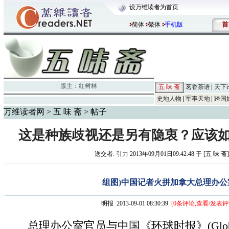
设万维读者为首页
首
简体
繁体
手机版
版主：
红树林
五 味 斋
茗香茶语
天下
史地人物
军事天地
跨国
万维读者网
>
五 味 斋
> 帖子
这是种族歧视还是另有隐衷？应该
送交者:
引力
2013年09月01日09:42:48 于 [五 味 斋
组图)中国记者火拼加拿大总理办公
明报 2013-09-01 08:30:39
[
0
条评论,查看/发表评
总理办公室官员与中国《环球时报》(Global