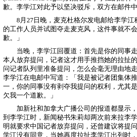
歉。李学江对此予以坚决驳斥，双方在邮件
8月27日晚，麦克杜格尔发电邮给李学江
的工作人员并试图夺走麦克风，这件事就不
歉。」
当晚，李学江回覆道：首先是你的同事走
本人放弃提问，记者这才用手推挡她的拉扯
问记者队列里准备提问，怎么会毫无理由地
李学江在电邮中写道：「我是被记者团集体
一，你的同事没有剥夺我提问的权利，尤其
欠我一个道歉。」
加新社和加拿大广播公司的报道都显示，
到李学江时，新闻秘书朱莉却两次前来拉李
明就要求中国记者放弃提问，还曾建议将提
学江没有同意，当她再度拉扯李学江出列时