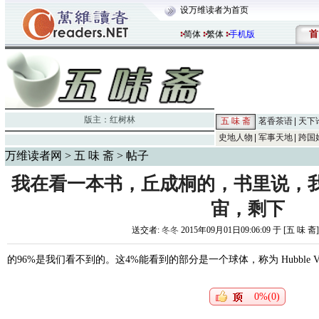
设万维读者为首页
首
简体
繁体
手机版
版主：
红树林
五 味 斋
茗香茶语
天下
史地人物
军事天地
跨国
万维读者网
>
五 味 斋
> 帖子
我在看一本书，丘成桐的，书里说，
宙，剩下
送交者:
冬冬
2015年09月01日09:06:09 于 [五 味 斋
的96%是我们看不到的。这4%能看到的部分是一个球体，称为 Hubble Volume
0%(0)