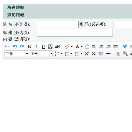
笔 名 (必选项):
密 码 (必选项):
标 题 (必选项):
内 容 (选填项):
字体
字号