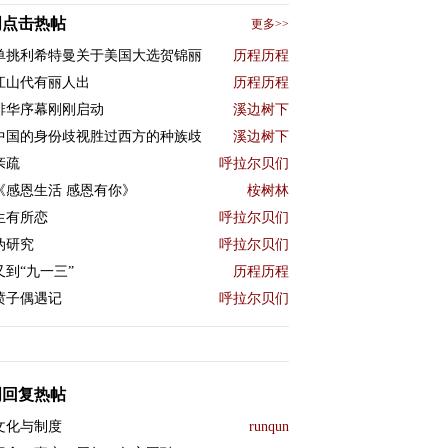
周点击热帖
更多>>
单挑利希特曼关于美国大选贺锦丽
历程历程
江山代有丽人出
历程历程
排华序幕刚刚启动
溪边树下
中国的身份歧视胜过西方的种族歧
溪边树下
亲疏
呼拉尔贝们
《感恩生活 感恩有你》
桉树林
生有所恋
呼拉尔贝们
伪研究
呼拉尔贝们
又到“九一三”
历程历程
喷子偶遇记
呼拉尔贝们
周回复热帖
文化与制度
runqun