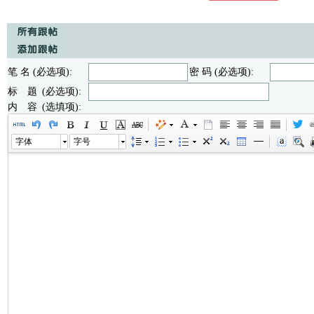
笔 名 (必选项):
密 码 (必选项):
标 题 (必选项):
内 容 (选填项):
字体
字号