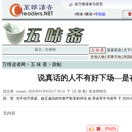
设万维读者为首页
首
简体
繁体
手机版
版主：
红树林
五 味 斋
茗香茶语
天下
史地人物
军事天地
跨国
万维读者网
>
五 味 斋
> 跟帖
说真话的人不有好下场—是
送交者:
runqun
2026月01月05日17:56:31 于 [五 味 斋]
发送悄悄话
回 答:
对不信守承诺、缺乏诚信的作家严歌苓的评论
由
革命军中马前卒
于 2026-01
无内容
0%(0)