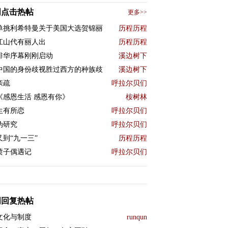
周点击热帖
更多>>
单挑利希特曼关于美国大选贺锦丽
历程历程
江山代有丽人出
历程历程
排华序幕刚刚启动
溪边树下
中国的身份歧视胜过西方的种族歧
溪边树下
亲疏
呼拉尔贝们
《感恩生活 感恩有你》
桉树林
生有所恋
呼拉尔贝们
伪研究
呼拉尔贝们
又到“九一三”
历程历程
喷子偶遇记
呼拉尔贝们
周回复热帖
文化与制度
runqun