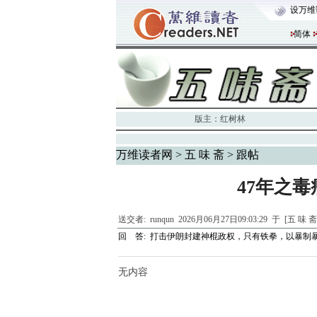
设万维
简体
版主：
红树林
万维读者网
>
五 味 斋
> 跟帖
47年之
送交者:
runqun
2026月06月27日09:03:29 于 [五 味 
回 答:
打击伊朗封建神棍政权，只有铁拳，以暴制
无内容