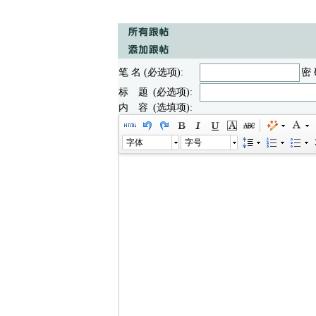
笔 名 (必选项):
密 
标 题 (必选项):
内 容 (选填项):
字体
字号