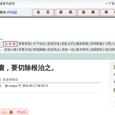
读者为首页
广告
首
页
新
闻
视
频
博
繁体
手机版
五 味 斋
茗香茶语
天下论坛
竞技沙龙
彩虹之约
摄友部落
诗词歌赋
七荤八
史地人物
军事天地
跨国婚姻
恋恋风尘
灵机一动
股市财经
加国移民
流行前
毒瘤，要切除根治之。
斋]
发送悄悄话
暴。
由
runqun
于 2026-06-27 08:39:51
0%(0)