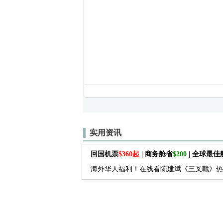
实用资讯
回国机票
$360起
| 商务舱省
$200
| 全球最
海外华人福利！在线看陈建斌《三叉戟》热