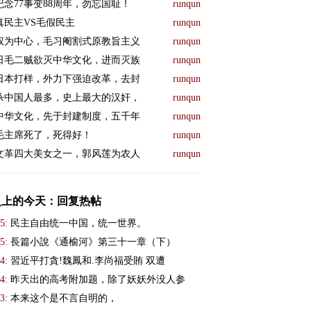
纪念77事变88周年，勿忘国耻！
runqun
真民主VS毛假民主
runqun
权为中心，毛习阉割式原教旨主义
runqun
日毛二贼欲灭中华文化，进而灭族
runqun
日本打样，外力下强迫改革，去封
runqun
杀中国人最多，史上最大的汉奸，
runqun
中华文化，先于封建制度，五千年
runqun
毛主席死了，死得好！
runqun
文革四大美女之一，郭风莲为农人
runqun
史上的今天：回复热帖
5:
民主自由统一中国，统一世界。
5:
長篇小說《通榆河》第三十一章（下）
4:
習近平打貪!魏鳳和.李尚福受賄 双遭
4:
昨天出的高考附加题，除了妖妖外没人参
3:
本来这个是不言自明的，