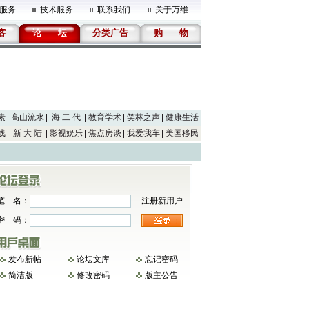
服务
技术服务
联系我们
关于万维
客
论
坛
分类广告
购
物
素
高山流水
海 二 代
教育学术
笑林之声
健康生活
线
新 大 陆
影视娱乐
焦点房谈
我爱我车
美国移民
笔 名：
注册新用户
密 码：
发布新帖
论坛文库
忘记密码
简洁版
修改密码
版主公告