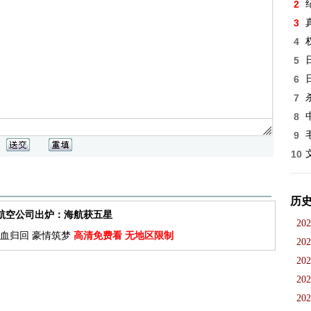
2
3
4
5
6
7
8
9
10
历
佳航空公司出炉：海航获五星
202
血归回 豪情筑梦
高清免费看 无地区限制
202
202
202
202