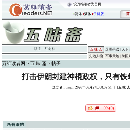
设万维读者为首页
首
简体
繁体
手机版
版主：
红树林
五 味 斋
茗香茶语
天下
史地人物
军事天地
跨国
万维读者网
>
五 味 斋
> 帖子
打击伊朗封建神棍政权，只有铁
送交者:
runqun
2026年06月27日08:39:51 于 [五 味 
0%(0)