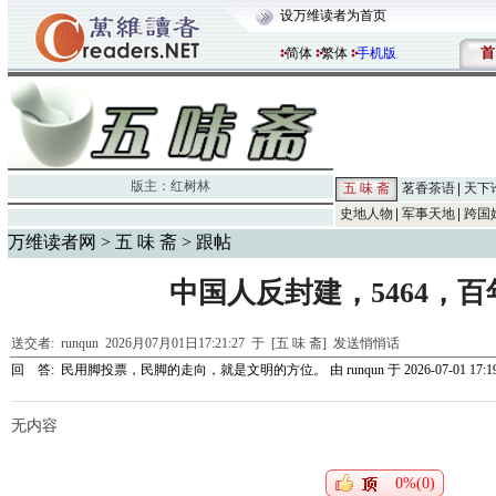
设万维读者为首页
首
简体
繁体
手机版
版主：
红树林
五 味 斋
茗香茶语
天下
史地人物
军事天地
跨国
万维读者网
>
五 味 斋
> 跟帖
中国人反封建，5464，
送交者:
runqun
2026月07月01日17:21:27 于 [五 味 斋]
发送悄悄话
回 答:
民用脚投票，民脚的走向，就是文明的方位。
由
runqun
于 2026-07-01 17:1
无内容
0%(0)