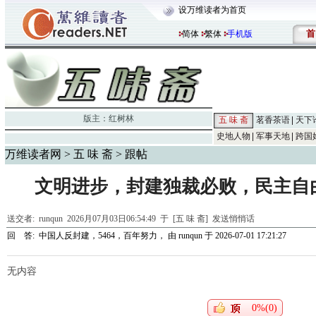
设万维读者为首页
首
简体
繁体
手机版
版主：
红树林
五 味 斋
茗香茶语
天下
史地人物
军事天地
跨国
万维读者网
>
五 味 斋
> 跟帖
文明进步，封建独裁必败，民主自
送交者:
runqun
2026月07月03日06:54:49 于 [五 味 斋]
发送悄悄话
回 答:
中国人反封建，5464，百年努力，
由
runqun
于 2026-07-01 17:21:27
无内容
0%(0)