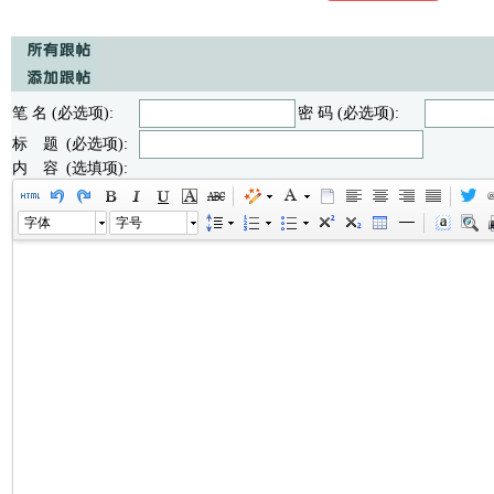
笔 名 (必选项):
密 码 (必选项):
标 题 (必选项):
内 容 (选填项):
字体
字号