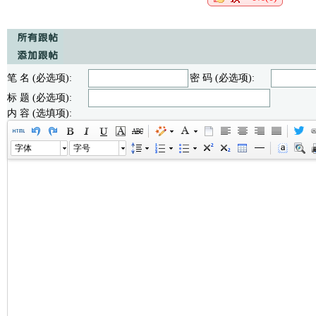
笔 名 (必选项):
密 码 (必选项):
标 题 (必选项):
内 容 (选填项):
字体
字号