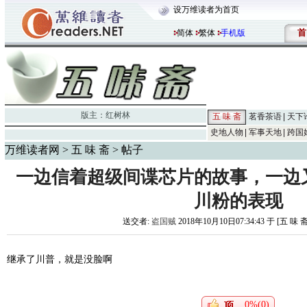
设万维读者为首页
首
简体
繁体
手机版
版主：
红树林
五 味 斋
茗香茶语
天下
史地人物
军事天地
跨国
万维读者网
>
五 味 斋
> 帖子
一边信着超级间谍芯片的故事，一边
川粉的表现
送交者:
盗国贼
2018年10月10日07:34:43 于 [五 味 
继承了川普，就是没脸啊
0%(0)